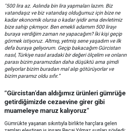
"500 lira az. Aslında bin lira yapmaları lazım. Biz
vatandaşız ve biz vatandaş olduğumuz için bize ne
kadar ekonomik olursa o kadar iyidir ama devletimiz
bize sahip çıkmıyor. Ben emekli adamım 500 lirayı
buraya verdiğim zaman ne yapacağım? İki kişi geçip
görmek istiyoruz. Altmış, yetmiş sene yaşadım ve ilk
defa buraya geliyorum. Geçip bakacağım Gürcistan
nasıl, Türkiye nasıl aradaki bir değeri ölçelim ve onların
parası bizim paramızdan daha düşüktü ama şimdi
geliyorlar bizim buradan mal alıp götürüyorlar ve
bizim paramız oldu sıfır.”
“Gürcistan’dan aldığımız ürünleri gümrüğe
getirdiğimizde cezaevine girer gibi
muameleye maruz kalıyoruz”
Gümrükte yaşanan sıkıntıyla birlikte harçlara gelen
zamları eleştiren iş insanı Recai Yılmaz şunları söyledi: