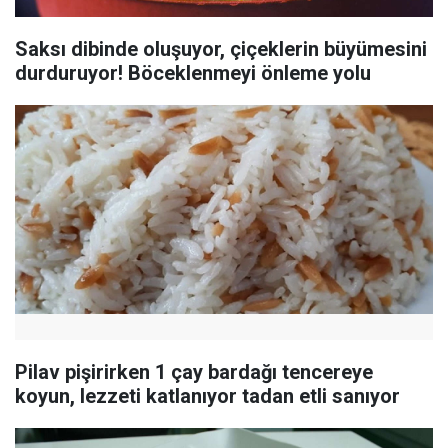
Saksı dibinde oluşuyor, çiçeklerin büyümesini
durduruyor! Böceklenmeyi önleme yolu
Pilav pişirirken 1 çay bardağı tencereye
koyun, lezzeti katlanıyor tadan etli sanıyor