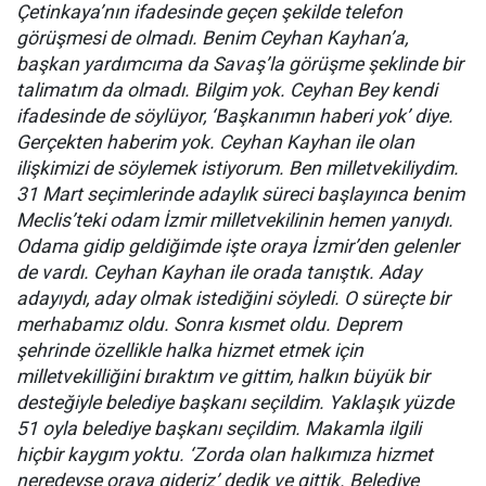
Çetinkaya’nın ifadesinde geçen şekilde telefon
görüşmesi de olmadı. Benim Ceyhan Kayhan’a,
başkan yardımcıma da Savaş’la görüşme şeklinde bir
talimatım da olmadı. Bilgim yok. Ceyhan Bey kendi
ifadesinde de söylüyor, ‘Başkanımın haberi yok’ diye.
Gerçekten haberim yok. Ceyhan Kayhan ile olan
ilişkimizi de söylemek istiyorum. Ben milletvekiliydim.
31 Mart seçimlerinde adaylık süreci başlayınca benim
Meclis’teki odam İzmir milletvekilinin hemen yanıydı.
Odama gidip geldiğimde işte oraya İzmir’den gelenler
de vardı. Ceyhan Kayhan ile orada tanıştık. Aday
adayıydı, aday olmak istediğini söyledi. O süreçte bir
merhabamız oldu. Sonra kısmet oldu. Deprem
şehrinde özellikle halka hizmet etmek için
milletvekilliğini bıraktım ve gittim, halkın büyük bir
desteğiyle belediye başkanı seçildim. Yaklaşık yüzde
51 oyla belediye başkanı seçildim. Makamla ilgili
hiçbir kaygım yoktu. ‘Zorda olan halkımıza hizmet
neredeyse oraya gideriz’ dedik ve gittik. Belediye