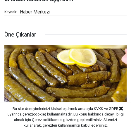
Haber Merkezi
Kaynak:
Öne Çıkanlar
Bu site deneyimlerinizi kişiselleştirmek amacıyla KVKK ve GDPR
uyarınca çerez(cookie) kullanmaktadır. Bu konu hakkında detaylı bilgi
almak için
Çerez politikamızı
gözden geçirebilirsiniz. Sitemizi
Tencereden çıkan sarmaların dağılmasını
kullanarak, çerezleri kullanmamızı kabul edersiniz.
durdurma tüyosu: İzmirli şeflerin basit