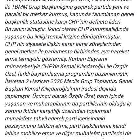
ile TBMM Grup Başkanlığına geçerek partide yeni ve
paralel bir merkez kurmuş, kanunda tanımlanan genel
başkanlık statüsüne karşı CHP’nin defacto lideri
ünvanını almıştır. İkinci olarak CHP kurumsallığında
yaşanan bu ikiliği temsil krizine dönüştürmüştür.
CHP’nin siyasete ilişkin karar alma süreçlerinden
genel merkez ile parlamento birbirinden ayrı hareket
etme temayülü göstermiş, Kurban Bayramı
münasebetiyle CHP’de Kemal Kılıçdaroğlu ile Özgür
Özel, farklı bayramlaşma programları düzenlemiştir.
İlaveten 2 Haziran 2026 Meclis Grup Toplantısı Genel
Başkan Kemal Kılıçdaroğlu’nun iradesi dışında
yapılmıştır. Üçüncü olarak Özgür Özel, parti içinde
yaşanan ve muhataplarının da partililerinin olduğu iç
sorunu iktidar karşıtlığı üzerinden toplumsal
muhalefete tahvil ederek parti içerisindeki
pozisyonunu tahkim etme, parti teşkilatlarını kendi
lehine mobilize etme ve diğer muhalefet partilerini de