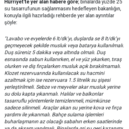
Hürriyet'te yer alan habere göre
; binalarda yüzde 25
su tasarrufunun sağlanmasını hedefleyen bakanlığın,
konuyla ilgili hazırladığı rehberde yer alan ayrıntılar
şöyle:
"Lavabo ve evyelerde 6 lt/dk’yı, duşlarda se 8 lt/dk’yı
geçmeyecek şekilde musluk veya batarya kullanılmalı.
Duş süreniz 5 dakika veya altında olmalı. Duş
esnasında sabun kullanırken, el ve yüz yıkarken, tıraş
olurken ve diş fırçalarken musluk açık bırakılmamalı.
Klozet rezervuarında kullanılacak su hacmini
azaltmak için ise rezervuara 1.5 litrelik su şişesi
yerleştirilmeli. Sebze ve meyveler akar musluk yerine
su dolu kapta yıkanmalı. Halılar ve balkonlar
tasarruflu yöntemlerle temizlenmeli, mümkünse
sadece silinmeli. Araçlar akan su yerine kova ve fırça
yardımı ile yıkanmalı. Bahçe sulama işlemleri
buharlaşmanın az olacağı sabahın erken saatlerinde
ya da akşam yapılmalı. Binalarda gri su geri kazanımı