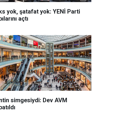
ks yok, şatafat yok: YENİ Parti
ılarını açtı
ntin simgesiydi: Dev AVM
atıldı