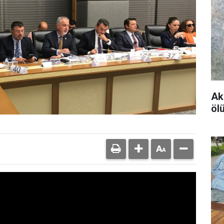
Ak
öl