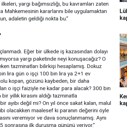
keleri, yargı bağımsızlığı, bu kavramları zaten
Lü
 Mahkemesinin kararlarını bile uygulamaktan
kap
n, adaletin geldiği nokta bu.”
?
uçlanmadı. Eğer bir ülkede iş kazasından dolayı
şamıyorsa yargı paketinde neyi konuşacağız? O
ken tazminatları bilirkişi hesaplamış. Dokuz
n lira gün o işçi 100 bin lira ya 2+1 ev
i; kolu kopan, gözünü kaybeden, bir daha
an o işçi faiziyle ne kadar para alacak? 300 bin
 bir yıllık kirasını aldığı tazminatla
Ke
 ayıbı değil mi? On yıl önce sakat kalan, malul
kap
hibi olacakken maalesef ki paranın değerini öyle
k kirasını veremiyor ve dava sonuçlanmamış. Aynı
5 sonrasına ilk duruşma gününü veriyor.”