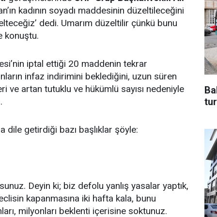
kan’ın kadının soyadı maddesinin düzeltileceğini
zelteceğiz’ dedi. Umarım düzeltilir çünkü bunu
e konuştu.
i’nin iptal ettiği 20 maddenin tekrar
anların infaz indirimini beklediğini, uzun süren
i ve artan tutuklu ve hükümlü sayısı nedeniyle
Ba
.
tur
dile getirdiği bazı başlıklar şöyle:
rsunuz. Deyin ki; biz defolu yanlış yasalar yaptık,
eclisin kapanmasına iki hafta kala, bunu
rı, milyonları beklenti içerisine soktunuz.