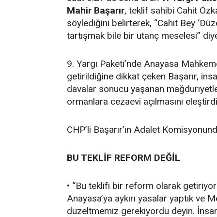
Mahir Başarır
, teklif sahibi Cahit Öz
söylediğini belirterek, “Cahit Bey ‘Dü
tartışmak bile bir utanç meselesi” diy
9. Yargı Paketi’nde Anayasa Mahkemes
getirildiğine dikkat çeken Başarır, ins
davalar sonucu yaşanan mağduriyetler
ormanlara cezaevi açılmasını eleştirdi
CHP’li Başarır’ın Adalet Komisyonunda 
BU TEKLİF REFORM DEĞİL
• “Bu teklifi bir reform olarak getiriyo
Anayasa’ya aykırı yasalar yaptık ve M
düzeltmemiz gerekiyordu deyin. İnsanla