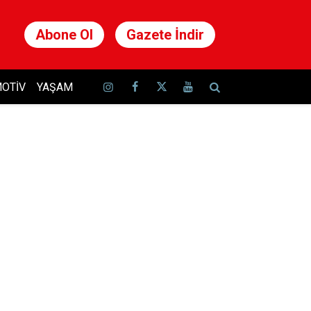
Abone Ol
Gazete İndir
OTIV
YAŞAM