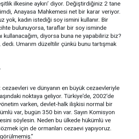
lik ilkesine aykırı’ diyor. Değiştirdiğiniz 2 tane
. Şimdi, Anayasa Mahkemesi net bir karar veriyor.
ok, kadın istediği soy ismini kullanır. Bir
ercihte bulunuyorsa, taraflar bir soy isminde
ı kullanacağım, diyorsa buna ne yapabiliriz biz?
 dedi. Umarım düzeltilir çünkü bunu tartışmak
?
ız cezaevleri ve dünyanın en büyük cezaevleriyle
ındaki noktaya geliyor. Türkiye'de, 2002’de
netim varken, devlet-halk ilişkisi normal bir
ükümlü var, bugün 350 bin var. Sayın Komisyon
esini söylesin. Neden bu ülkede hükümlü ve
u çözmek için de ormanları cezaevi yapıyoruz.
 görülmemiş.”