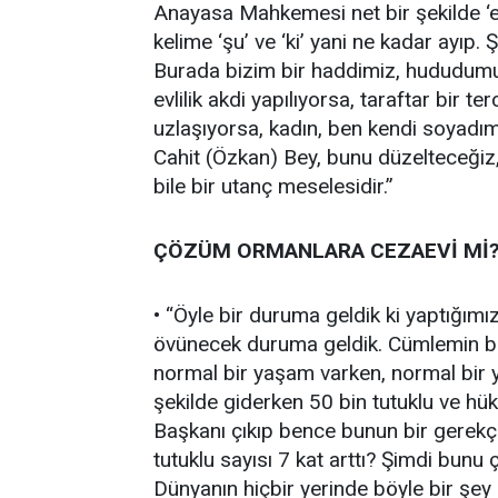
Anayasa Mahkemesi net bir şekilde ‘eşit
kelime ‘şu’ ve ‘ki’ yani ne kadar ayıp
Burada bizim bir haddimiz, hududumuz y
evlilik akdi yapılıyorsa, taraftar bir t
uzlaşıyorsa, kadın, ben kendi soyadım
Cahit (Özkan) Bey, bunu düzelteceğiz,
bile bir utanç meselesidir.”
ÇÖZÜM ORMANLARA CEZAEVİ Mİ
• “Öyle bir duruma geldik ki yaptığım
övünecek duruma geldik. Cümlemin baş
normal bir yaşam varken, normal bir yö
şekilde giderken 50 bin tutuklu ve h
Başkanı çıkıp bence bunun bir gerekç
tutuklu sayısı 7 kat arttı? Şimdi bun
Dünyanın hiçbir yerinde böyle bir şey