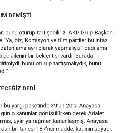
LIM DEMİŞTİ
 var, bunu oturup tartışabiliriz. AKP Grup Başkanı
 “Ya, biz, Komisyon ve tüm partiler bu infaz
yız zaten ama ayrı olarak yapmalıyız” dedi ama
rce ailenin bir beklentisi vardı. Burada
ndirimiydi; bunu oturup tartışmalıydık, bunu
di.”
TECEĞİZ DEDİ
n bu yargı paketinde 39’un 20’si Anayasa
O gün o kanunlar görüşülürken gerek Adalet
rmış, uyarıya rağmen kanunlaşmış, Anayasa
dan bir tanesi 187’nci madde; kadının soyadı.