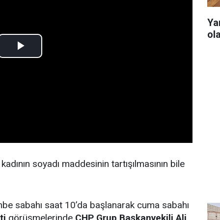
Ya
ol
 kadının soyadı maddesinin tartışılmasının bile
 sabahı saat 10’da başlanarak cuma sabahı
ti
görüşmelerinde
CHP Grup Başkanvekili Ali