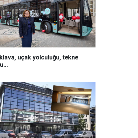
klava, uçak yolculuğu, tekne
u...