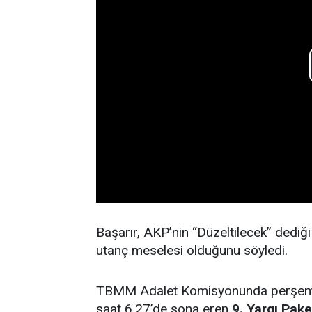
Başarır, AKP’nin “Düzeltilecek” dediği
utanç meselesi olduğunu söyledi.
TBMM Adalet Komisyonunda perşembe
saat 6.27’de sona eren
9. Yargı Pake