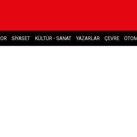
POR
SIYASET
KÜLTÜR - SANAT
YAZARLAR
ÇEVRE
OTOM