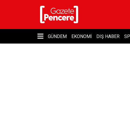
GÜNDEM
EKONOMI
DIŞ HABER
S