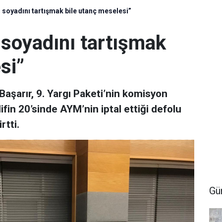
n soyadını tartışmak bile utanç meselesi”
 soyadını tartışmak
si”
aşarır, 9. Yargı Paketi’nin komisyon
in 20’sinde AYM’nin iptal ettiği defolu
rtti.
Gü