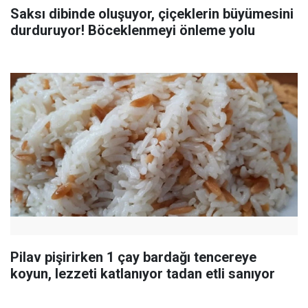
Saksı dibinde oluşuyor, çiçeklerin büyümesini
durduruyor! Böceklenmeyi önleme yolu
Pilav pişirirken 1 çay bardağı tencereye
koyun, lezzeti katlanıyor tadan etli sanıyor