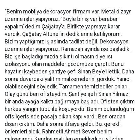
“Benim mobilya dekorasyon firmam var. Metal dizayn
üzerine işler yapıyoruz. ‘Böyle bir iş var beraber
yapalım’ dedim Çağatay’a. Birlikte yapmaya karar
verdik. Çağatay Altunel’in dediklerine katılıyorum.
Bizim yaptığımız iş aslında tadilat değil. Dekorasyon
üzerine işler yapıyoruz. Ramazan ayında işe başladık.
Biz işe başladığımızda sıkıntı olmasın diye ısı
izolasyonu olan maddeler gözümüze çarptı. Bunu
hayatını kaybeden şantiye şefi Sinan Bey’e ilettik. Daha
sonra duvardaki yalıtım malzemelerini gördük. Yanıcı
olabileceğini söyledik. Tamamen temizlediler onları.
Olay günü ben ofisteydim. Şantiye şefi Sinan Yılmaz
bir anda ayağa kalktı bağırmaya başladı. Ofisten çıktım
herkes yangın tüpü ile koşuyordu. Benim bulunduğum
ofis içerisinde pasaja çıkan kapı vardı. Ben oradan
dışarı çıktım. Daha sonra itfaiye geldi. Biz gerekli
önlemleri aldık. Rahmetli Ahmet Sever benim
çalışanımdı. Kendisi malulen emekliydi bu yüzden