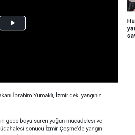
Hü
ya
sa
anı İbrahim Yumaklı, İzmir'deki yangının
ın gece boyu süren yoğun mücadelesi ve
a müdahalesi sonucu İzmir Çeşme'de yangın