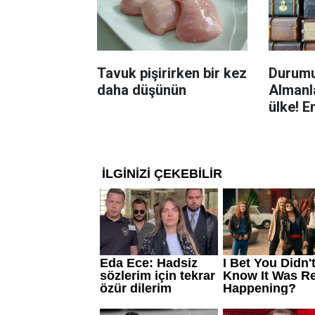
Tavuk pişirirken bir kez
Durumu
daha düşünün
Almanla
ülke! E