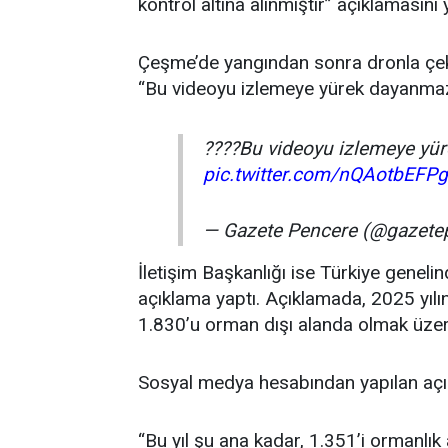
kontrol altına alınmıştır” açıklamasını 
Çeşme’de yangından sonra dronla çe
“Bu videoyu izlemeye yürek dayanmaz”
????Bu videoyu izlemeye yü
pic.twitter.com/nQAotbEFPg
— Gazete Pencere (@gazete
İletişim Başkanlığı ise Türkiye genel
açıklama yaptı. Açıklamada, 2025 yılı
1.830’u orman dışı alanda olmak üzere 
Sosyal medya hesabından yapılan açıkl
“Bu yıl şu ana kadar, 1.351’i ormanlı