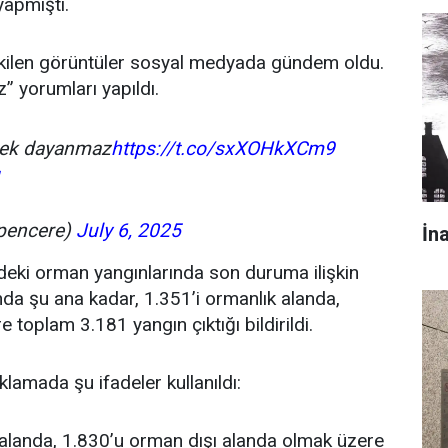
yapmıştı.
kilen görüntüler sosyal medyada gündem oldu.
 yorumları yapıldı.
rek dayanmaz
https://t.co/sxXOHkXCm9
pencere)
July 6, 2025
İn
indeki orman yangınlarında son duruma ilişkin
nda şu ana kadar, 1.351’i ormanlık alanda,
toplam 3.181 yangın çıktığı bildirildi.
amada şu ifadeler kullanıldı:
k alanda, 1.830’u orman dışı alanda olmak üzere