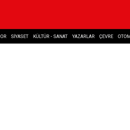
POR
SIYASET
KÜLTÜR - SANAT
YAZARLAR
ÇEVRE
OTOM