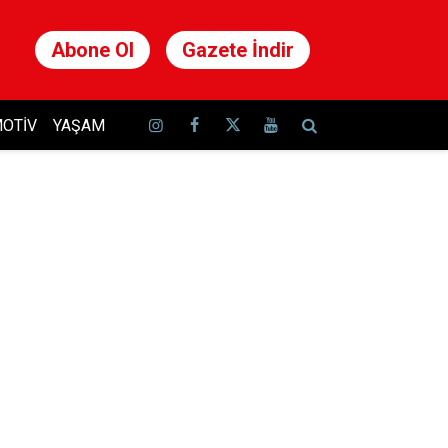
Abone Ol
Gazete İndir
OTIV
YAŞAM