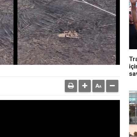
Tr
içi
sa