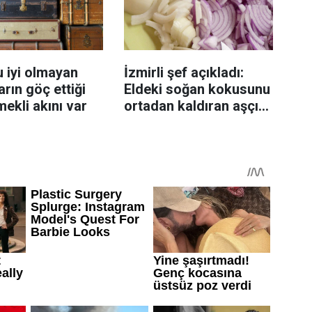
 iyi olmayan
İzmirli şef açıkladı:
rın göç ettiği
Eldeki soğan kokusunu
mekli akını var
ortadan kaldıran aşçı
sırrı