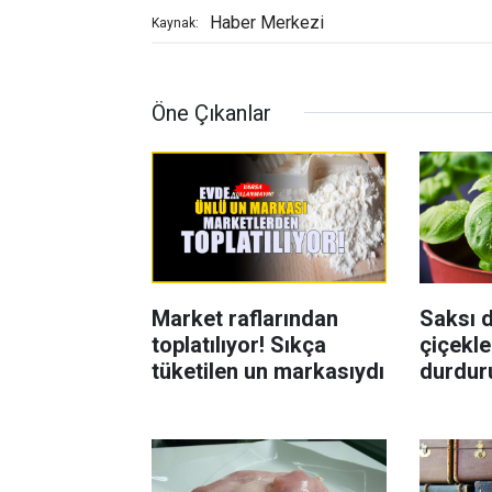
Haber Merkezi
Kaynak:
Öne Çıkanlar
Market raflarından
Saksı d
toplatılıyor! Sıkça
çiçekle
tüketilen un markasıydı
durdur
Böcekl
yolu