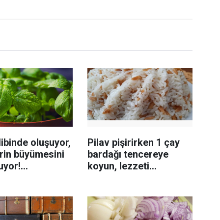
ibinde oluşuyor,
Pilav pişirirken 1 çay
rin büyümesini
bardağı tencereye
uyor!
koyun, lezzeti
enmeyi önleme
katlanıyor tadan etli
sanıyor