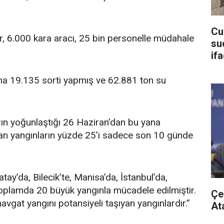
Cu
r, 6.000 kara aracı, 25 bin personelle müdahale
su
if
na 19.135 sorti yapmış ve 62.881 ton su
arın yoğunlaştığı 26 Haziran’dan bu yana
çıkan yangınların yüzde 25’i sadece son 10 günde
ay’da, Bilecik’te, Manisa’da, İstanbul’da,
toplamda 20 büyük yangınla mücadele edilmiştir.
Çe
vgat yangını potansiyeli taşıyan yangınlardır.”
At