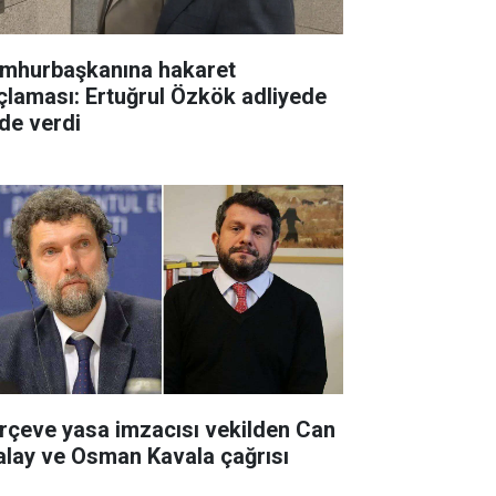
mhurbaşkanına hakaret
çlaması: Ertuğrul Özkök adliyede
ade verdi
rçeve yasa imzacısı vekilden Can
alay ve Osman Kavala çağrısı