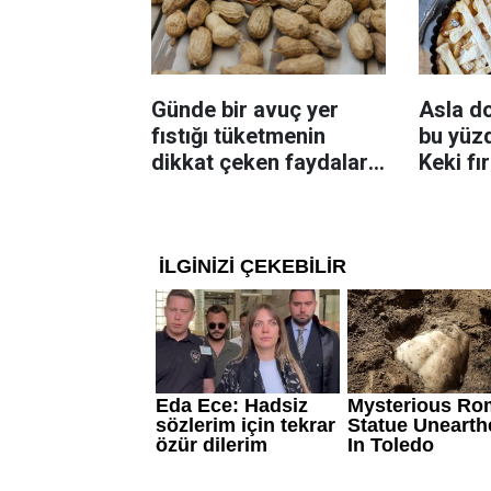
Günde bir avuç yer
Asla d
fıstığı tüketmenin
bu yüzd
dikkat çeken faydaları:
Keki fı
Dengeli beslenmeye
çıkarta
katkı sağlayabiliyor