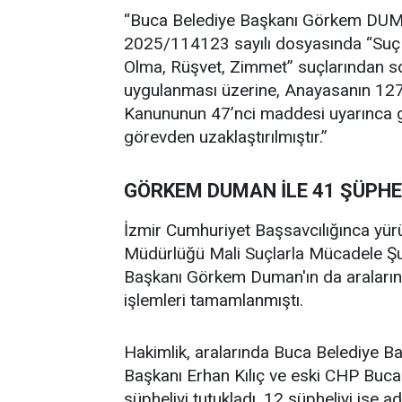
“Buca Belediye Başkanı Görkem DUMAN
2025/114123 sayılı dosyasında “Suç
Olma, Rüşvet, Zimmet” suçlarından so
uygulanması üzerine, Anayasanın 127’
Kanununun 47’nci maddesi uyarınca geç
görevden uzaklaştırılmıştır.”
GÖRKEM DUMAN İLE 41 ŞÜPHE
İzmir Cumhuriyet Başsavcılığınca yür
Müdürlüğü Mali Suçlarla Mücadele Şub
Başkanı Görkem Duman'ın da araların
işlemleri tamamlanmıştı.
Hakimlik, aralarında Buca Belediye 
Başkanı Erhan Kılıç ve eski CHP Buc
şüpheliyi tutukladı, 12 şüpheliyi ise ad