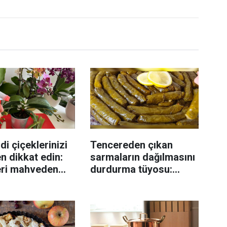
di çiçeklerinizi
Tencereden çıkan
n dikkat edin:
sarmaların dağılmasını
eri mahveden
durdurma tüyosu:
yen hata...
İzmirli şeflerin basit
yöntemi