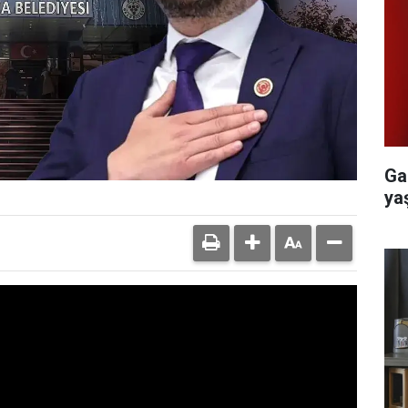
Ga
yaş