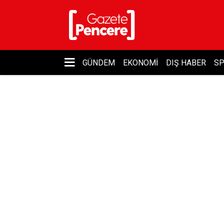
GÜNDEM
EKONOMI
DIŞ HABER
S