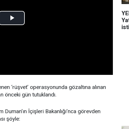
YE
Ya
ist
nen ‘rüşvet’ operasyonunda gözaltına alınan
 önceki gün tutuklandı.
m Duman’ın İçişleri Bakanlığı’nca görevden
sı şöyle: