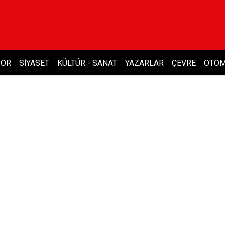
POR
SIYASET
KÜLTÜR - SANAT
YAZARLAR
ÇEVRE
OTOM