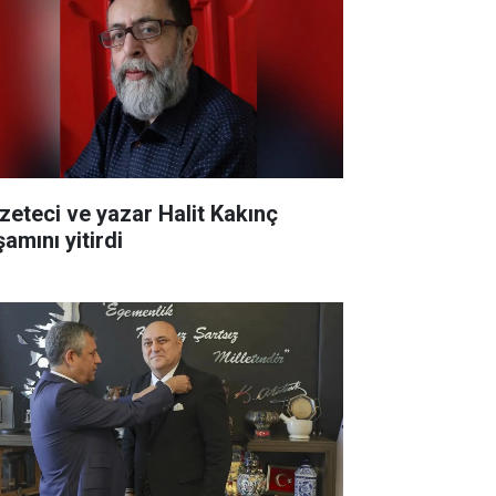
zeteci ve yazar Halit Kakınç
amını yitirdi