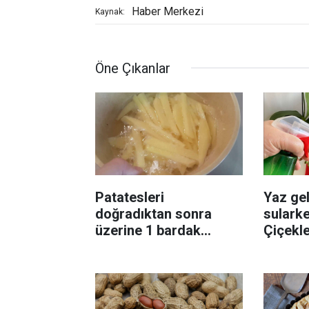
Haber Merkezi
Kaynak:
Öne Çıkanlar
Patatesleri
Yaz gel
doğradıktan sonra
sularke
üzerine 1 bardak
Çiçekl
ekleyin! Patatesler çıtır
bilinme
çıtır kızaracak