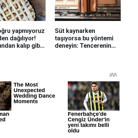
oğru yapmıyoruz
Süt kaynarken
en dağılıyor!
taşıyorsa bu yöntemi
rından kalıp gibi
deneyin: Tencerenin
n tüyo
üzerine yerleştirmek
yeterli olabiliyor