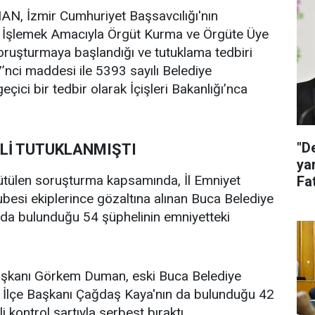
, İzmir Cumhuriyet Başsavcılığı'nın
 İşlemek Amacıyla Örgüt Kurma ve Örgüte Üye
ruşturmaya başlandığı ve tutuklama tedbiri
nci maddesi ile 5393 sayılı Belediye
ici bir tedbir olarak İçişleri Bakanlığı’nca
"D
Lİ TUTUKLANMIŞTI
ya
ütülen soruşturma kapsamında, İl Emniyet
Fat
ak
esi ekiplerince gözaltına alınan Buca Belediye
da bulunduğu 54 şüphelinin emniyetteki
Başkanı Görkem Duman, eski Buca Belediye
a İlçe Başkanı Çağdaş Kaya'nın da bulunduğu 42
li kontrol şartıyla serbest bıraktı.