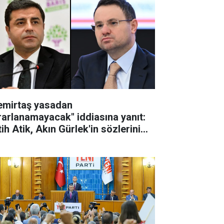
emirtaş yasadan
rarlanamayacak" iddiasına yanıt:
ih Atik, Akın Gürlek'in sözlerini
tardı