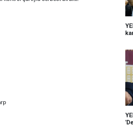
YE
ka
arp
YE
'D