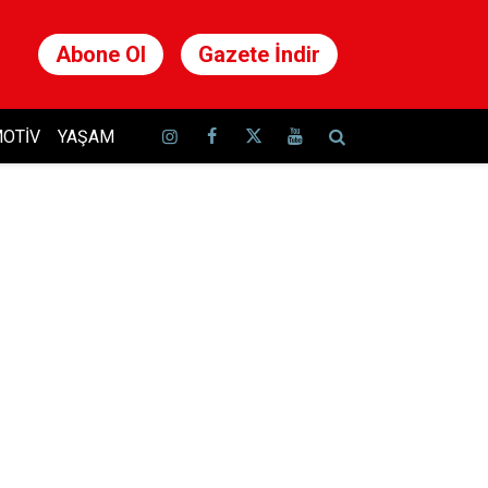
Abone Ol
Gazete İndir
OTIV
YAŞAM