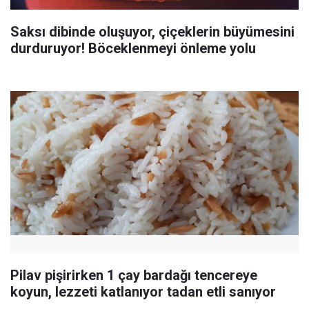
Saksı dibinde oluşuyor, çiçeklerin büyümesini
durduruyor! Böceklenmeyi önleme yolu
Pilav pişirirken 1 çay bardağı tencereye
koyun, lezzeti katlanıyor tadan etli sanıyor