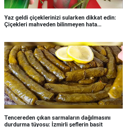
Yaz geldi çiçeklerinizi sularken dikkat edin:
Çiçekleri mahveden bilinmeyen hata...
Tencereden çıkan sarmaların dağılmasını
durdurma tüyosu: İzmirli şeflerin basit