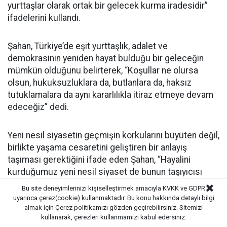
yurttaşlar olarak ortak bir gelecek kurma iradesidir”
ifadelerini kullandı.
Şahan, Türkiye’de eşit yurttaşlık, adalet ve
demokrasinin yeniden hayat bulduğu bir geleceğin
mümkün olduğunu belirterek, “Koşullar ne olursa
olsun, hukuksuzluklara da, butlanlara da, haksız
tutuklamalara da aynı kararlılıkla itiraz etmeye devam
edeceğiz” dedi.
Yeni nesil siyasetin geçmişin korkularını büyüten değil,
birlikte yaşama cesaretini geliştiren bir anlayış
taşıması gerektiğini ifade eden Şahan, “Hayalini
kurduğumuz yeni nesil siyaset de bunun taşıyıcısı
olmalı. Eksiğiyle fazlasıyla bu bir başlangıç. Ortak
Bu site deneyimlerinizi kişiselleştirmek amacıyla KVKK ve GDPR
Gelecek için, ben başlamaktan yanayım”
uyarınca çerez(cookie) kullanmaktadır. Bu konu hakkında detaylı bilgi
değerlendirmesinde bulundu.
almak için
Çerez politikamızı
gözden geçirebilirsiniz. Sitemizi
kullanarak, çerezleri kullanmamızı kabul edersiniz.