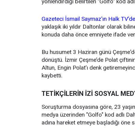
yönlendirdiği belirtilen "Golfo" kod adl
Gazeteci İsmail Saymaz'ın Halk TV’de
yaklaşık iki yıldır Daltonlar olarak bil
konuda daha önce emniyete ifade verd
Bu husumet 3 Haziran günü Çeşme'deki
dönüştü. İzmir Çeşme’de Polat çiftini
Altun, Engin Polat’ı denk getiremeyinc
kaybetti.
TETİKÇİLERİN İZİ SOSYAL ME
Soruşturma dosyasına göre, 23 yaşın
medya üzerinden "Golfo" kod adlı Dalt
adına hareket etmeye başladığı öne s