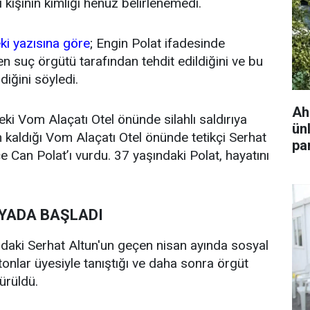
ı kişinin kimliği henüz belirlenemedi.
ki yazısına göre
; Engin Polat ifadesinde
inen suç örgütü tarafından tehdit edildiğini ve bu
iğini söyledi.
Ah
 Vom Alaçatı Otel önünde silahlı saldırıya
ün
n kaldığı Vom Alaçatı Otel önünde tetikçi Serhat
pa
e Can Polat’ı vurdu. 37 yaşındaki Polat, hayatını
DYADA BAŞLADI
daki Serhat Altun'un geçen nisan ayında sosyal
onlar üyesiyle tanıştığı ve daha sonra örgüt
ürüldü.