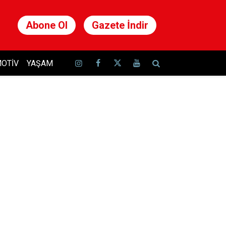
Abone Ol
Gazete İndir
OTIV
YAŞAM