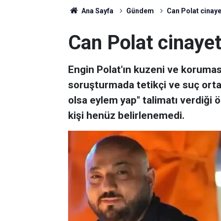
Ana Sayfa
Gündem
Can Polat cinayet
Can Polat cinayeti
Engin Polat'ın kuzeni ve koruması
soruşturmada tetikçi ve suç ortak
olsa eylem yap" talimatı verdiği ö
kişi henüz belirlenemedi.