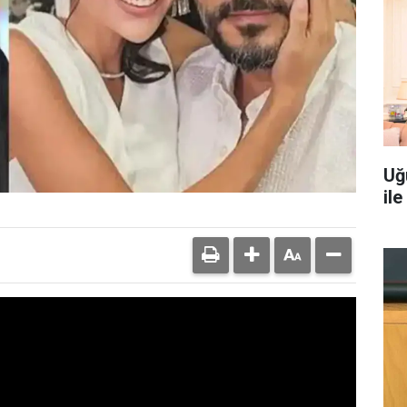
Uğ
il