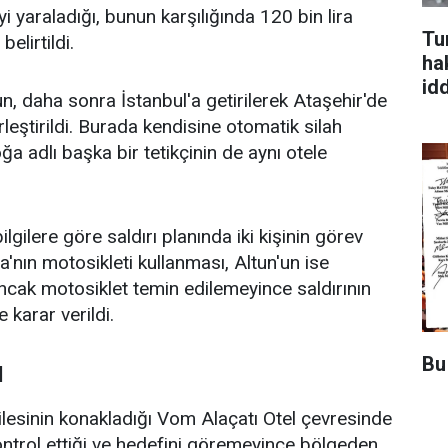
i yaraladığı, bunun karşılığında 120 bin lira
Tu
elirtildi.
ha
id
un, daha sonra İstanbul'a getirilerek Ataşehir'de
erleştirildi. Burada kendisine otomatik silah
oğa adlı başka bir tetikçinin de aynı otele
ilere göre saldırı planında iki kişinin görev
nın motosikleti kullanması, Altun'un ise
Ancak motosiklet temin edilemeyince saldırının
 karar verildi.
Bu 
I
ilesinin konakladığı Vom Alaçatı Otel çevresinde
 kontrol ettiği ve hedefini göremeyince bölgeden