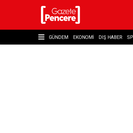
GÜNDEM
EKONOMI
DIŞ HABER
S