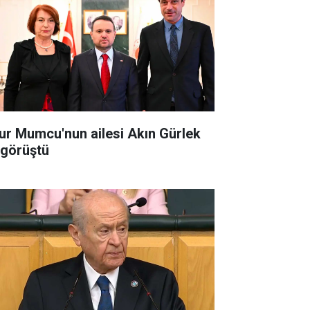
ur Mumcu'nun ailesi Akın Gürlek
e görüştü