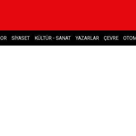
POR
SIYASET
KÜLTÜR - SANAT
YAZARLAR
ÇEVRE
OTOM