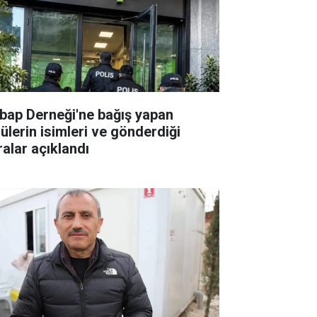
bap Derneği'ne bağış yapan
lülerin isimleri ve gönderdiği
ralar açıklandı