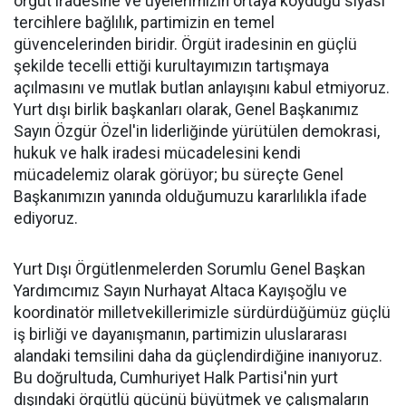
örgüt iradesine ve üyelerimizin ortaya koyduğu siyasi
tercihlere bağlılık, partimizin en temel
güvencelerinden biridir. Örgüt iradesinin en güçlü
şekilde tecelli ettiği kurultayımızın tartışmaya
açılmasını ve mutlak butlan anlayışını kabul etmiyoruz.
Yurt dışı birlik başkanları olarak, Genel Başkanımız
Sayın Özgür Özel'in liderliğinde yürütülen demokrasi,
hukuk ve halk iradesi mücadelesini kendi
mücadelemiz olarak görüyor; bu süreçte Genel
Başkanımızın yanında olduğumuzu kararlılıkla ifade
ediyoruz.
Yurt Dışı Örgütlenmelerden Sorumlu Genel Başkan
Yardımcımız Sayın Nurhayat Altaca Kayışoğlu ve
koordinatör milletvekillerimizle sürdürdüğümüz güçlü
iş birliği ve dayanışmanın, partimizin uluslararası
alandaki temsilini daha da güçlendirdiğine inanıyoruz.
Bu doğrultuda, Cumhuriyet Halk Partisi'nin yurt
dışındaki örgütlü gücünü büyütmek ve çalışmaların