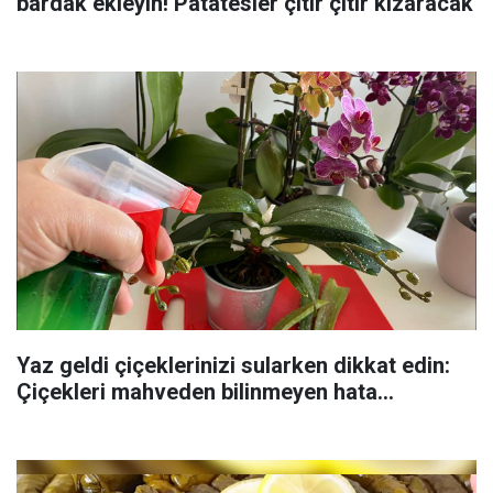
bardak ekleyin! Patatesler çıtır çıtır kızaracak
Yaz geldi çiçeklerinizi sularken dikkat edin:
Çiçekleri mahveden bilinmeyen hata...