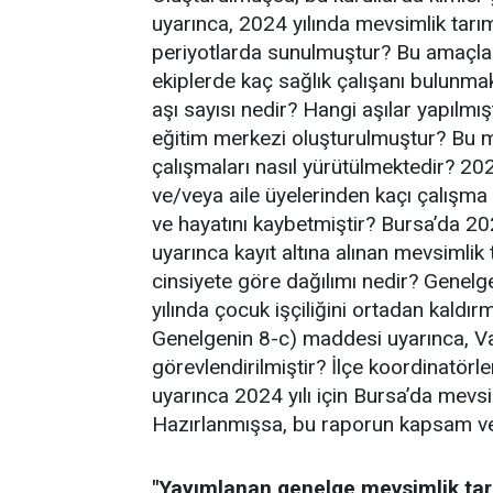
uyarınca, 2024 yılında mevsimlik tarım 
periyotlarda sunulmuştur? Bu amaçla 
ekiplerde kaç sağlık çalışanı bulunmak
aşı sayısı nedir? Hangi aşılar yapılmı
eğitim merkezi oluşturulmuştur? Bu m
çalışmaları nasıl yürütülmektedir? 202
ve/veya aile üyelerinden kaçı çalışma
ve hayatını kaybetmiştir? Bursa’da 20
uyarınca kayıt altına alınan mevsimlik t
cinsiyete göre dağılımı nedir? Genel
yılında çocuk işçiliğini ortadan kaldır
Genelgenin 8-c) maddesi uyarınca, Val
görevlendirilmiştir? İlçe koordinatörl
uyarınca 2024 yılı için Bursa’da mevsi
Hazırlanmışsa, bu raporun kapsam ve 
"Yayımlanan genelge mevsimlik tar