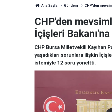
Ana Sayfa
Gündem
CHP'den mevsimlik
CHP'den mevsimlik
İçişleri Bakanı'na
CHP Bursa Milletvekili Kayıhan Pa
yaşadıkları sorunlara ilişkin İçişl
istemiyle 12 soru yöneltti.