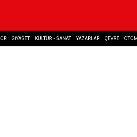
POR
SIYASET
KÜLTÜR - SANAT
YAZARLAR
ÇEVRE
OTOM