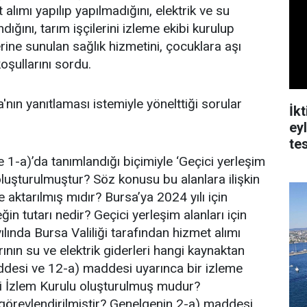
 alımı yapılıp yapılmadığını, elektrik ve su
ığını, tarım işçilerini izleme ekibi kurulup
lerine sunulan sağlık hizmetini, çocuklara aşı
koşullarını sordu.
a'nın yanıtlaması istemiyle yönelttiği sorular
İk
ey
tes
e 1-a)’da tanımlandığı biçimiyle ‘Geçici yerleşim
 oluşturulmuştur? Söz konusu bu alanlara ilişkin
 aktarılmış mıdır? Bursa’ya 2024 yılı için
tutarı nedir? Geçici yerleşim alanları için
lında Bursa Valiliği tarafından hizmet alımı
ının su ve elektrik giderleri hangi kaynaktan
desi ve 12-a) maddesi uyarınca bir izleme
eri İzlem Kurulu oluşturulmuş mudur?
 görevlendirilmiştir? Genelgenin 2-a) maddesi