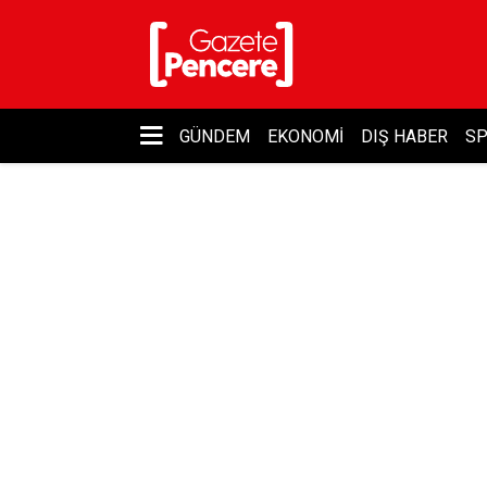
GÜNDEM
EKONOMI
DIŞ HABER
S