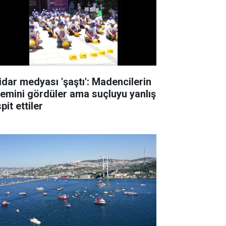
tidar medyası 'şaştı': Madencilerin
lemini gördüler ama suçluyu yanlış
pit ettiler