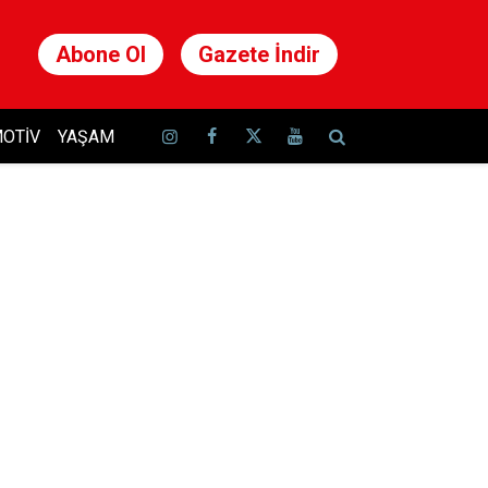
Abone Ol
Gazete İndir
OTIV
YAŞAM