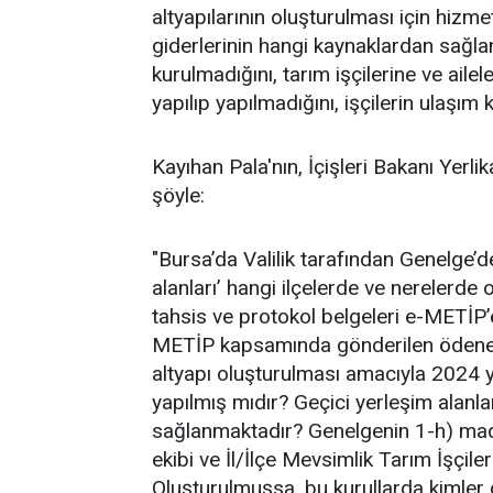
altyapılarının oluşturulması için hizmet
giderlerinin hangi kaynaklardan sağland
kurulmadığını, tarım işçilerine ve aile
yapılıp yapılmadığını, işçilerin ulaşım 
Kayıhan Pala'nın, İçişleri Bakanı Yerlik
şöyle:
"Bursa’da Valilik tarafından Genelge’d
alanları’ hangi ilçelerde ve nerelerde
tahsis ve protokol belgeleri e-METİP’e
METİP kapsamında gönderilen ödeneğin 
altyapı oluşturulması amacıyla 2024 yı
yapılmış mıdır? Geçici yerleşim alanlar
sağlanmaktadır? Genelgenin 1-h) mad
ekibi ve İl/İlçe Mevsimlik Tarım İşçil
Oluşturulmuşsa, bu kurullarda kimler