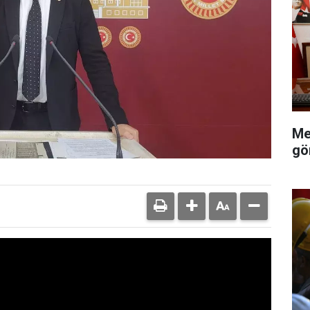
Me
gö