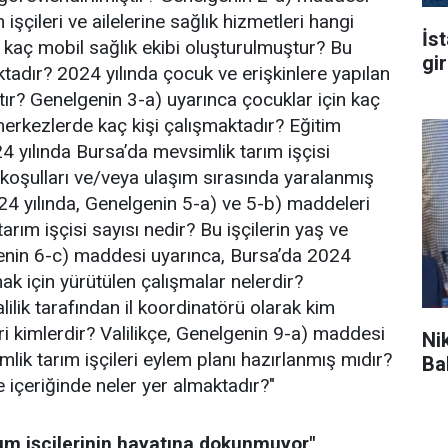
işçileri ve ailelerine sağlık hizmetleri hangi
İs
kaç mobil sağlık ekibi oluşturulmuştur? Bu
gi
tadır? 2024 yılında çocuk ve erişkinlere yapılan
ştır? Genelgenin 3-a) uyarınca çocuklar için kaç
erkezlerde kaç kişi çalışmaktadır? Eğitim
4 yılında Bursa’da mevsimlik tarım işçisi
 koşulları ve/veya ulaşım sırasında yaralanmış
24 yılında, Genelgenin 5-a) ve 5-b) maddeleri
arım işçisi sayısı nedir? Bu işçilerin yaş ve
genin 6-c) maddesi uyarınca, Bursa’da 2024
mak için yürütülen çalışmalar nelerdir?
ilik tarafından il koordinatörü olarak kim
eri kimlerdir? Valilikçe, Genelgenin 9-a) maddesi
Ni
mlik tarım işçileri eylem planı hazırlanmış mıdır?
Ba
içeriğinde neler yer almaktadır?"
ım işçilerinin hayatına dokunmuyor"