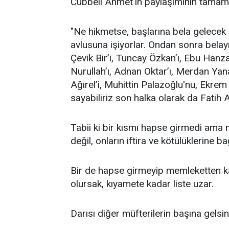
Cübbeli Ahmet'in paylaşımının tamamı
"Ne hikmetse, başlarına bela gelecek
avlusuna işiyorlar. Ondan sonra belayı
Çevik Bir’i, Tuncay Özkan’ı, Ebu Hanzal
Nurullah’ı, Adnan Oktar’ı, Merdan Yana
Ağırel’i, Muhittin Palazoğlu'nu, Ekre
sayabiliriz son halka olarak da Fatih Al
Tabii ki bir kısmı hapse girmedi ama m
değil, onların iftira ve kötülüklerine b
Bir de hapse girmeyip memleketten 
olursak, kıyamete kadar liste uzar.
Darısı diğer müfterilerin başına gelsin