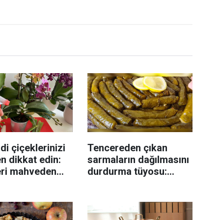
di çiçeklerinizi
Tencereden çıkan
n dikkat edin:
sarmaların dağılmasını
eri mahveden
durdurma tüyosu:
yen hata...
İzmirli şeflerin basit
yöntemi