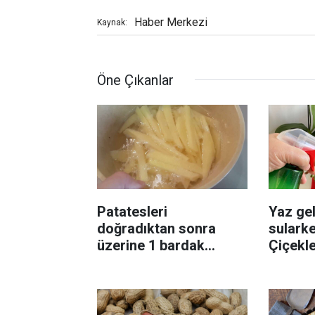
Haber Merkezi
Kaynak:
Öne Çıkanlar
Patatesleri
Yaz gel
doğradıktan sonra
sularke
üzerine 1 bardak
Çiçekl
ekleyin! Patatesler çıtır
bilinme
çıtır kızaracak