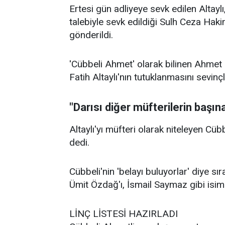
Ertesi gün adliyeye sevk edilen Altaylı
talebiyle sevk edildiği Sulh Ceza Haki
gönderildi.
'Cübbeli Ahmet' olarak bilinen Ahmet
Fatih Altaylı'nın tutuklanmasını sevinçl
"Darısı diğer müfterilerin başın
Altaylı'yı müfteri olarak niteleyen Cübb
dedi.
Cübbeli'nin 'belayı buluyorlar' diye s
Ümit Özdağ'ı, İsmail Saymaz gibi isiml
LİNÇ LİSTESİ HAZIRLADI