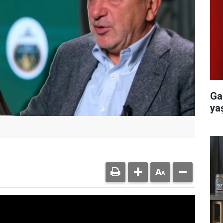
Ga
yaş