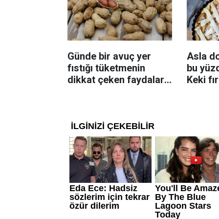
Günde bir avuç yer
Asla d
fıstığı tüketmenin
bu yüzd
dikkat çeken faydaları:
Keki fı
Dengeli beslenmeye
çıkarta
katkı sağlayabiliyor