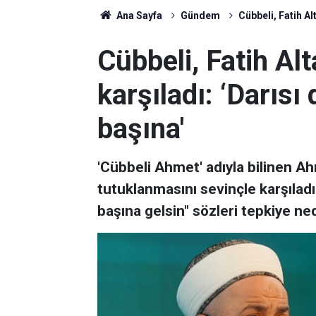
Ana Sayfa
Gündem
Cübbeli, Fatih Al
Cübbeli, Fatih Alt
karşıladı: ‘Darısı
başına'
'Cübbeli Ahmet' adıyla bilinen Ah
tutuklanmasını sevinçle karşıladı.
başına gelsin" sözleri tepkiye ne