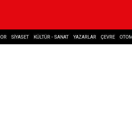
POR
SIYASET
KÜLTÜR - SANAT
YAZARLAR
ÇEVRE
OTOM