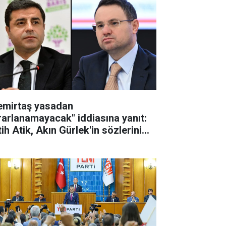
emirtaş yasadan
rarlanamayacak" iddiasına yanıt:
ih Atik, Akın Gürlek'in sözlerini
tardı