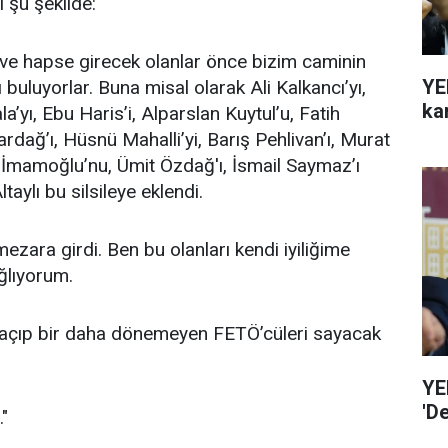
 şu şekilde:
 ve hapse girecek olanlar önce bizim caminin
YE
 buluyorlar. Buna misal olarak Ali Kalkancı’yı,
ka
a’yı, Ebu Haris’i, Alparslan Kuytul’u, Fatih
rdağ’ı, Hüsnü Mahalli’yi, Barış Pehlivan’ı, Murat
m İmamoğlu’nu, Ümit Özdağ'ı, İsmail Saymaz’ı
taylı bu silsileye eklendi.
ezara girdi. Ben bu olanları kendi iyiliğime
ağlıyorum.
kaçıp bir daha dönemeyen FETÖ’cüleri sayacak
YE
'D
."