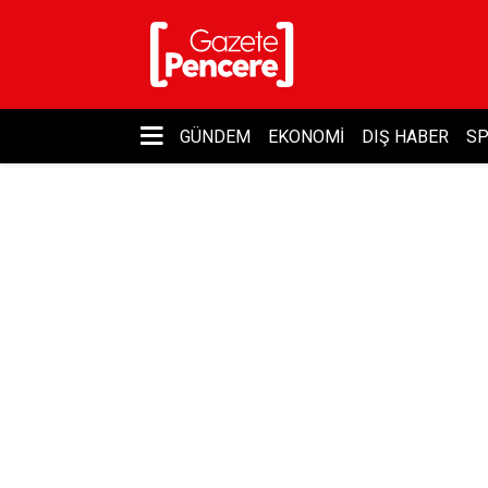
GÜNDEM
EKONOMI
DIŞ HABER
S