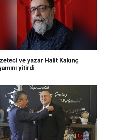
zeteci ve yazar Halit Kakınç
amını yitirdi