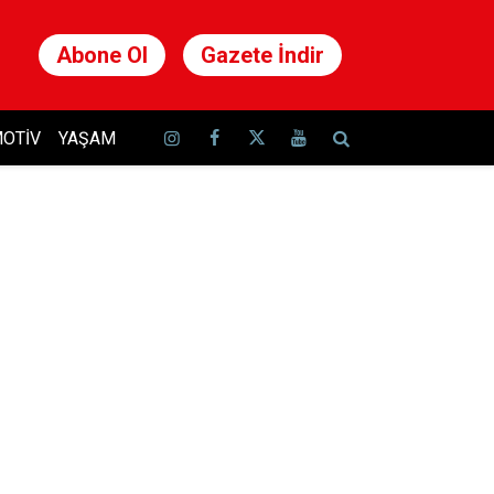
Abone Ol
Gazete İndir
OTIV
YAŞAM