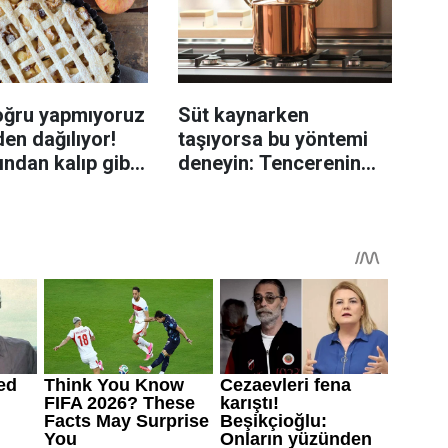
oğru yapmıyoruz
Süt kaynarken
en dağılıyor!
taşıyorsa bu yöntemi
rından kalıp gibi
deneyin: Tencerenin
n tüyo
üzerine yerleştirmek
yeterli olabiliyor