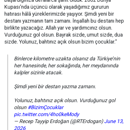
başardığınıza defalarca şahit olduk. 2002 Dünya
Kupası'nda üçüncü olarak yaşadığımız gururun
hatırası hâlâ yüreklerimizde yaşıyor. Şimdi yeni bir
destanı yazmanın tam zamanı. İnşallah bu destanı hep
birlikte yazacağız. Allah yar ve yardımcınız olsun.
Vurduğunuz gol olsun. Bayrak sizde, umut sizde, dua
sizde. Yolunuz, bahtınız açık olsun bizim çocuklar."
Binlerce kilometre uzakta olsanız da Türkiye’nin
her hanesinde, her sokağında, her meydanında
kalpler sizinle atacak.
Şimdi yeni bir destan yazma zamanı.
Yolunuz, bahtınız açık olsun. Vurduğunuz gol
olsun
#BizimÇocuklar
pic.twitter.com/4ho0keMody
— Recep Tayyip Erdoğan (@RTErdogan)
June 13,
2026