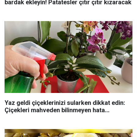
bardak ekleyin! Patatesler çıtır çıtır kızaracak
Yaz geldi çiçeklerinizi sularken dikkat edin:
Çiçekleri mahveden bilinmeyen hata...