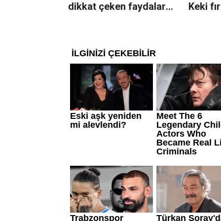
dikkat çeken faydaları:
Keki fı
Dengeli beslenmeye
çıkarta
katkı sağlayabiliyor