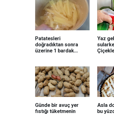
Patatesleri
Yaz gel
doğradıktan sonra
sularke
üzerine 1 bardak
Çiçekl
ekleyin! Patatesler çıtır
bilinme
çıtır kızaracak
Günde bir avuç yer
Asla d
fıstığı tüketmenin
bu yüzd