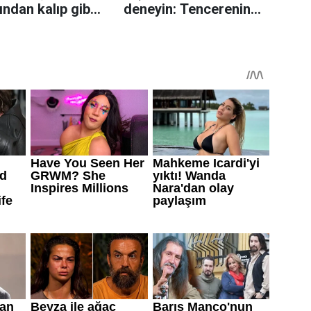
rından kalıp gibi
deneyin: Tencerenin
n tüyo
üzerine yerleştirmek
yeterli olabiliyor