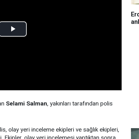
Er
anl
şan
Selami Salman
, yakınları tarafından polis
s, olay yeri inceleme ekipleri ve sağlık ekipleri,
di. Ekipler, olay yeri incelemesi yaptıktan sonra