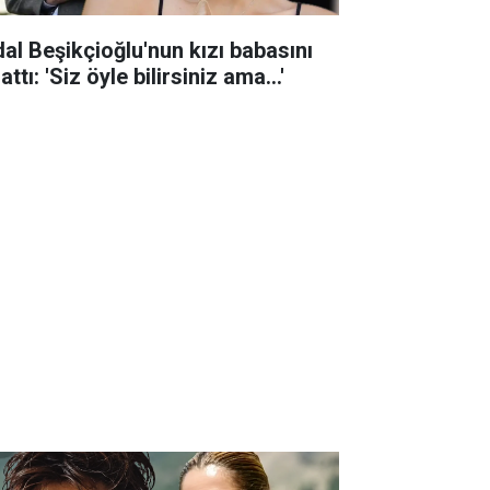
dal Beşikçioğlu'nun kızı babasını
attı: 'Siz öyle bilirsiniz ama...'