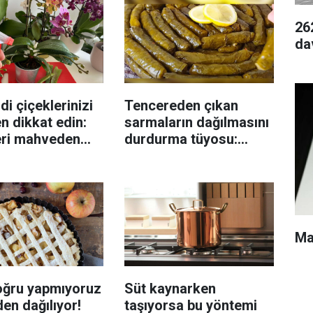
26
da
di çiçeklerinizi
Tencereden çıkan
n dikkat edin:
sarmaların dağılmasını
eri mahveden
durdurma tüyosu:
yen hata...
İzmirli şeflerin basit
yöntemi
Ma
oğru yapmıyoruz
Süt kaynarken
en dağılıyor!
taşıyorsa bu yöntemi