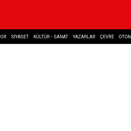
POR
SIYASET
KÜLTÜR - SANAT
YAZARLAR
ÇEVRE
OTOM