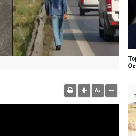
To
Öc