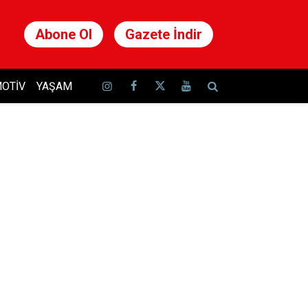
Abone Ol
Gazete İndir
OTIV
YAŞAM