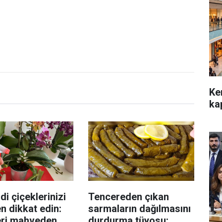
Ke
kap
di çiçeklerinizi
Tencereden çıkan
n dikkat edin:
sarmaların dağılmasını
eri mahveden
durdurma tüyosu: