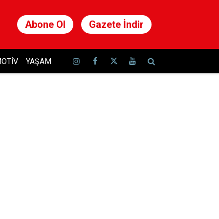
Abone Ol
Gazete İndir
OTIV
YAŞAM