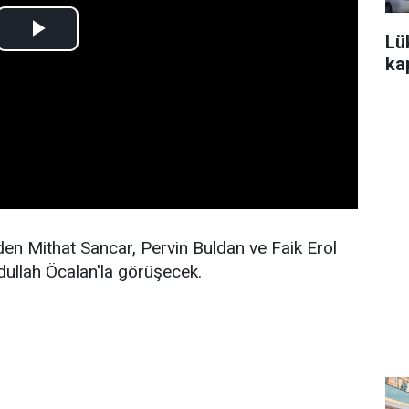
Lü
kap
en Mithat Sancar, Pervin Buldan ve Faik Erol
dullah Öcalan'la görüşecek.