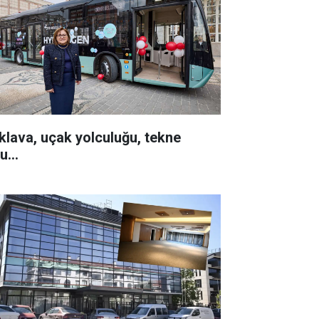
klava, uçak yolculuğu, tekne
u...