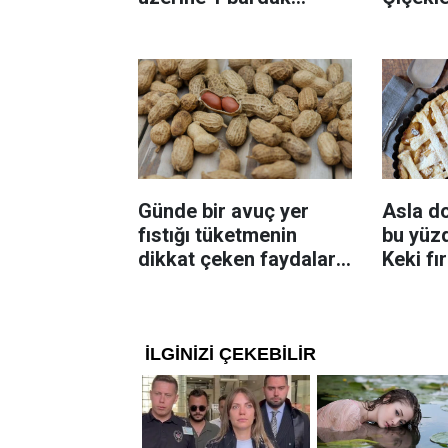
ekleyin! Patatesler çıtır
bilinme
çıtır kızaracak
Günde bir avuç yer
Asla d
fıstığı tüketmenin
bu yüzd
dikkat çeken faydaları:
Keki fı
Dengeli beslenmeye
çıkarta
katkı sağlayabiliyor