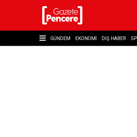
GÜNDEM
EKONOMI
DIŞ HABER
S