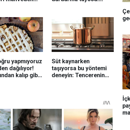
yen hata...
İzmirli şeflerin basit
Çe
yöntemi
ge
oğru yapmıyoruz
Süt kaynarken
en dağılıyor!
taşıyorsa bu yöntemi
rından kalıp gibi
deneyin: Tencerenin
n tüyo
üzerine yerleştirmek
yeterli olabiliyor
İç
pa
ma