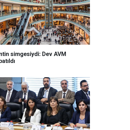
ntin simgesiydi: Dev AVM
atıldı