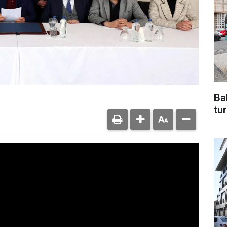
Ba
tur