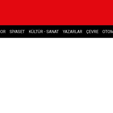
POR
SIYASET
KÜLTÜR - SANAT
YAZARLAR
ÇEVRE
OTOM