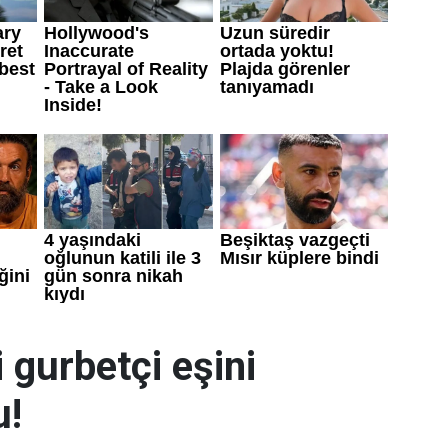
 gurbetçi eşini
u!