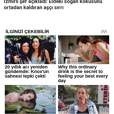
İzmirli şef açıkladı: Eldeki soğan kokusunu
ortadan kaldıran aşçı sırrı