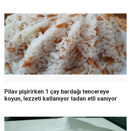
Pilav pişirirken 1 çay bardağı tencereye
koyun, lezzeti katlanıyor tadan etli sanıyor