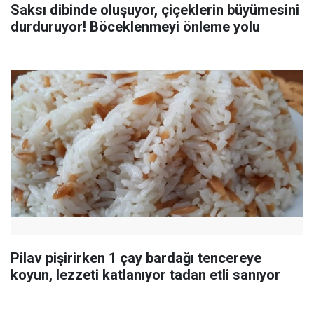
Saksı dibinde oluşuyor, çiçeklerin büyümesini
durduruyor! Böceklenmeyi önleme yolu
Pilav pişirirken 1 çay bardağı tencereye
koyun, lezzeti katlanıyor tadan etli sanıyor