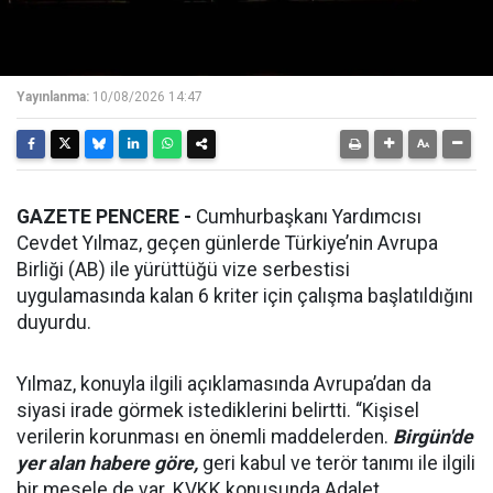
Yayınlanma:
10/08/2026 14:47
GAZETE PENCERE -
Cumhurbaşkanı Yardımcısı
Cevdet Yılmaz, geçen günlerde Türkiye’nin Avrupa
Birliği (AB) ile yürüttüğü vize serbestisi
uygulamasında kalan 6 kriter için çalışma başlatıldığını
duyurdu.
Yılmaz, konuyla ilgili açıklamasında Avrupa’dan da
siyasi irade görmek istediklerini belirtti. “Kişisel
verilerin korunması en önemli maddelerden.
Birgün'de
yer alan habere göre,
geri kabul ve terör tanımı ile ilgili
bir mesele de var. KVKK konusunda Adalet