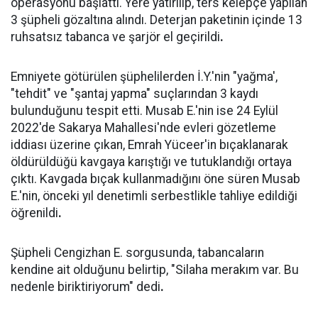
operasyonu başlattı. Yere yatırılıp, ters kelepçe yapılan
3 şüpheli gözaltına alındı. Deterjan paketinin içinde 13
ruhsatsız tabanca ve şarjör el geçirildi
.
Emniyete götürülen şüphelilerden İ.Y.'nin "yağma',
"tehdit" ve "şantaj yapma" suçlarından 3 kaydı
bulunduğunu tespit etti. Musab E.'nin ise 24 Eylül
2022'de Sakarya Mahallesi'nde evleri gözetleme
iddiası üzerine çıkan, Emrah Yüceer'in bıçaklanarak
öldürüldüğü kavgaya karıştığı ve tutuklandığı ortaya
çıktı. Kavgada bıçak kullanmadığını öne süren Musab
E.'nin, önceki yıl denetimli serbestlikle tahliye edildiği
öğrenildi
.
Şüpheli Cengizhan E. sorgusunda, tabancaların
kendine ait olduğunu belirtip, "Silaha merakım var. Bu
nedenle biriktiriyorum" dedi
.