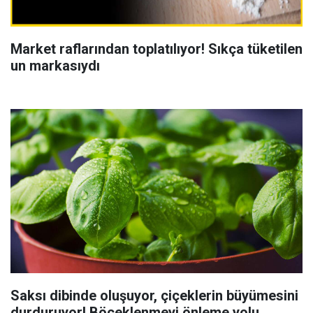
Market raflarından toplatılıyor! Sıkça tüketilen
un markasıydı
Saksı dibinde oluşuyor, çiçeklerin büyümesini
durduruyor! Böceklenmeyi önleme yolu