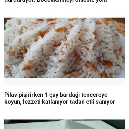
Pilav pişirirken 1 çay bardağı tencereye
koyun, lezzeti katlanıyor tadan etli sanıyor