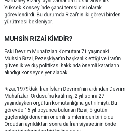
Hamaney Rızai’yi aynı zamanda Ulusal Güvenlik
Yüksek Konseyi’nde şahsi temsilcisi olarak
görevlendirdi. Bu durumda Rızai’nin iki görevi birden
yürütmesi bekleniyor.
MUHSİN RIZAİ KİMDİR?
Eski Devrim Muhafızları Komutanı 71 yaşındaki
Muhsin Rızai, Pezeşkiyan’ın başkanlık ettiği ve İran’ın
güvenlik ve dış politikası hakkında önemli kararların
alındığı konseyde yer alacak.
Rızai, 1979’daki İran İslam Devrimi’nin ardından Devrim
Muhafızları Ordusu’na katılmış, 2 yıl sonra 27
yaşındayken örgütün komutanlığına getirilmişti. Bu
görevde 16 yıl boyunca bulunan Rızai, örgütün
güçlendiği dönemin önemli isimlerinden biri oldu.
Ordudan ayrıldıktan sonra da İran siyasetinin önde