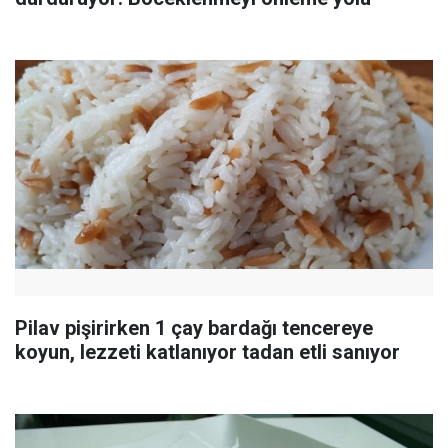
Pilav pişirirken 1 çay bardağı tencereye
koyun, lezzeti katlanıyor tadan etli sanıyor