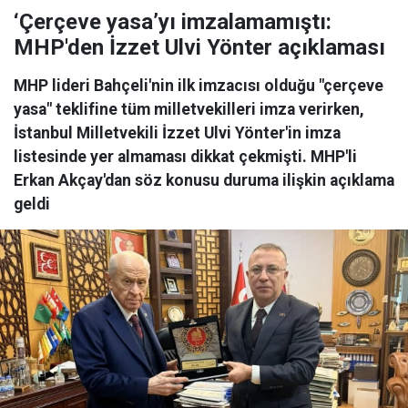
‘Çerçeve yasa’yı imzalamamıştı:
MHP'den İzzet Ulvi Yönter açıklaması
MHP lideri Bahçeli'nin ilk imzacısı olduğu "çerçeve
yasa" teklifine tüm milletvekilleri imza verirken,
İstanbul Milletvekili İzzet Ulvi Yönter'in imza
listesinde yer almaması dikkat çekmişti. MHP'li
Erkan Akçay'dan söz konusu duruma ilişkin açıklama
geldi