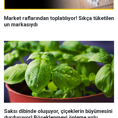
Market raflarından toplatılıyor! Sıkça tüketilen
un markasıydı
Saksı dibinde oluşuyor, çiçeklerin büyümesini
durduruyor! Böceklenmeyi önleme yolu