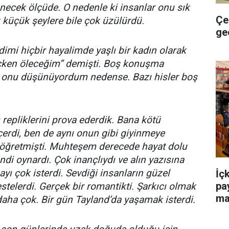
denecek ölçüde. O nedenle ki insanlar onu sık
Çe
ok küçük şeylere bile çok üzülürdü.
ge
dimi hiçbir hayalimde yaşlı bir kadın olarak
çken öleceğim” demişti. Boş konuşma
 onu düşünüyordum nedense. Bazı hisler boş
m repliklerini prova ederdik. Bana kötü
eçerdi, ben de aynı onun gibi giyinmeye
 öğretmişti. Muhteşem derecede hayat dolu
endi oynardı. Çok inançlıydı ve alın yazısına
yı çok isterdi. Sevdiği insanların güzel
İç
pa
estelerdi. Gerçek bir romantikti. Şarkıcı olmak
ma
daha çok. Bir gün Tayland’da yaşamak isterdi.