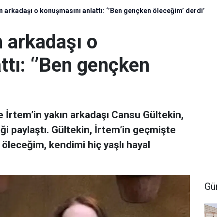
ın arkadaşı o konuşmasını anlattı: ‘’Ben gençken öleceğim’ derdi’
n arkadaşı o
tı: ‘’Ben gençken
 İrtem’in yakın arkadaşı Cansu Gültekin,
i paylaştı. Gültekin, İrtem’in geçmişte
öleceğim, kendimi hiç yaşlı hayal
Gü