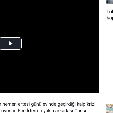
Lü
kap
emen ertesi günü evinde geçirdiği kalp krizi
 oyuncu Ece İrtem’in yakın arkadaşı Cansu