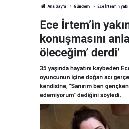
Ana Sayfa
Gündem
Ece İrtem’in yak
Ece İrtem’in yakı
konuşmasını anlat
öleceğim’ derdi’
35 yaşında hayatını kaybeden Ece
oyuncunun içine doğan acı gerçeğ
kendisine, "Sanırım ben gençken 
edemiyorum" dediğini söyledi.