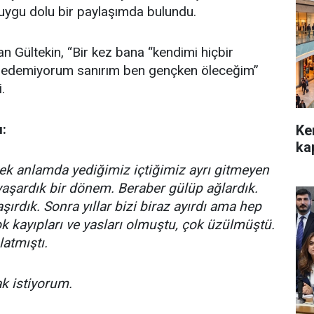
uygu dolu bir paylaşımda bulundu.
şan Gültekin, “Bir kez bana “kendimi hiçbir
al edemiyorum sanırım ben gençken öleceğim”
.
ı:
Ke
kap
ek anlamda yediğimiz içtiğimiz ayrı gitmeyen
 yaşardık bir dönem. Beraber gülüp ağlardık.
ırdık. Sonra yıllar bizi biraz ayırdı ama hep
k kayıpları ve yasları olmuştu, çok üzülmüştü.
atmıştı.
k istiyorum.