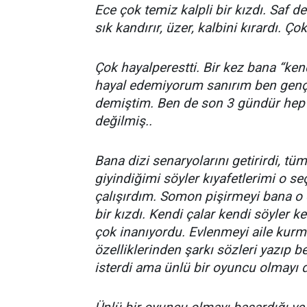
Ece çok temiz kalpli bir kızdı. Saf 
sık kandırır, üzer, kalbini kırardı. Ç
Çok hayalperestti. Bir kez bana “ken
hayal edemiyorum sanırım ben gen
demiştim. Ben de son 3 gündür hep
değilmiş..
Bana dizi senaryolarını getirirdi, tü
giyindiğimi söyler kıyafetlerimi o s
çalışırdım. Somon pişirmeyi bana o
bir kızdı. Kendi çalar kendi söyler k
çok inanıyordu. Evlenmeyi aile kurma
özelliklerinden şarkı sözleri yazıp b
isterdi ama ünlü bir oyuncu olmayı 