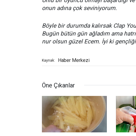
Ünlü bir oyuncu olmayı başardığı v
onun adına çok seviniyorum.
Böyle bir durumda kalırsak Clap You
Bugün bütün gün ağladım ama hatrın
nur olsun güzel Ecem. İyi ki gençliğ
Haber Merkezi
Kaynak:
Öne Çıkanlar