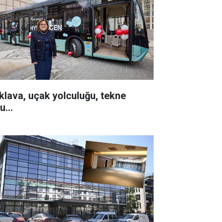
klava, uçak yolculuğu, tekne
u...