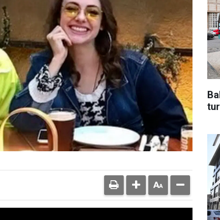
Ba
tur