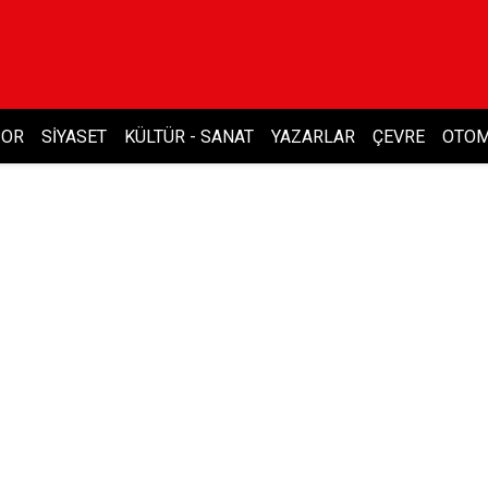
POR
SIYASET
KÜLTÜR - SANAT
YAZARLAR
ÇEVRE
OTOM