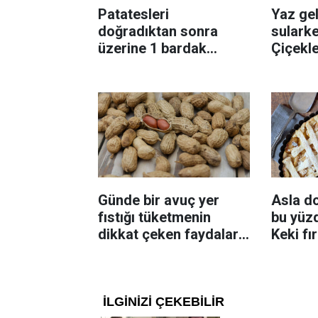
Patatesleri
Yaz gel
doğradıktan sonra
sularke
üzerine 1 bardak
Çiçekl
ekleyin! Patatesler çıtır
bilinme
çıtır kızaracak
Günde bir avuç yer
Asla d
fıstığı tüketmenin
bu yüzd
dikkat çeken faydaları:
Keki fı
Dengeli beslenmeye
çıkarta
katkı sağlayabiliyor