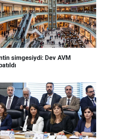
ntin simgesiydi: Dev AVM
atıldı