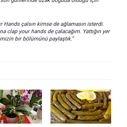
e son günlerinde uzak doğuda olduğu için
r Hands çalsın kimse de ağlamasın isterdi.
a clap your hands de çalacağım. Yattığın yer
imizin bir bölümünü paylaştık.”