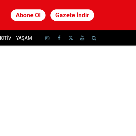
Abone Ol
Gazete İndir
OTIV
YAŞAM