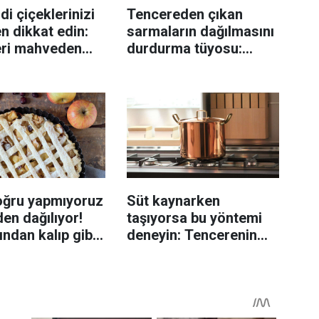
di çiçeklerinizi
Tencereden çıkan
n dikkat edin:
sarmaların dağılmasını
eri mahveden
durdurma tüyosu:
yen hata...
İzmirli şeflerin basit
yöntemi
oğru yapmıyoruz
Süt kaynarken
en dağılıyor!
taşıyorsa bu yöntemi
rından kalıp gibi
deneyin: Tencerenin
n tüyo
üzerine yerleştirmek
yeterli olabiliyor