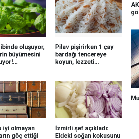
AK
gö
ibinde oluşuyor,
Pilav pişirirken 1 çay
rin büyümesini
bardağı tencereye
uyor!
koyun, lezzeti
enmeyi önleme
katlanıyor tadan etli
sanıyor
Mu
 iyi olmayan
İzmirli şef açıkladı:
rın göç ettiği
Eldeki soğan kokusunu