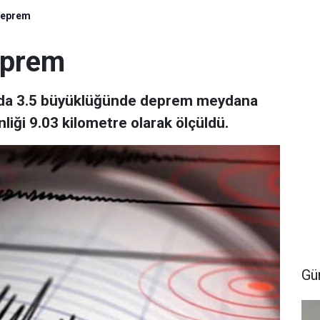
deprem
eprem
9'da 3.5 büyüklüğünde deprem meydana
liği 9.03 kilometre olarak ölçüldü.
Gü