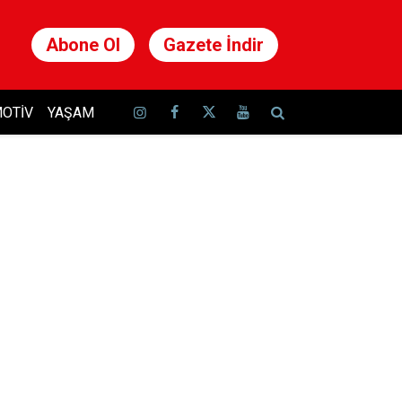
Abone Ol
Gazete İndir
OTIV
YAŞAM