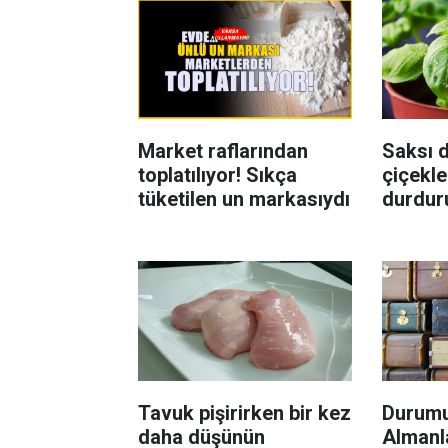
Market raflarından
Saksı d
toplatılıyor! Sıkça
çiçekle
tüketilen un markasıydı
durdur
Böcekl
yolu
Tavuk pişirirken bir kez
Durumu
daha düşünün
Almanla