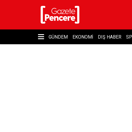
GÜNDEM
EKONOMI
DIŞ HABER
S