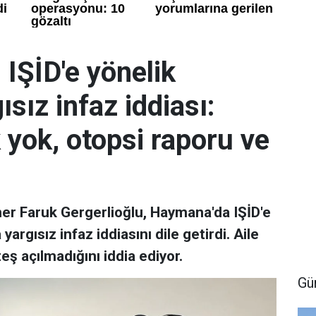
 IŞİD'e yönelik
sız infaz iddiası:
k yok, otopsi raporu ve
mer Faruk Gergerlioğlu, Haymana'da IŞİD'e
rgısız infaz iddiasını dile getirdi. Aile
eş açılmadığını iddia ediyor.
Gü