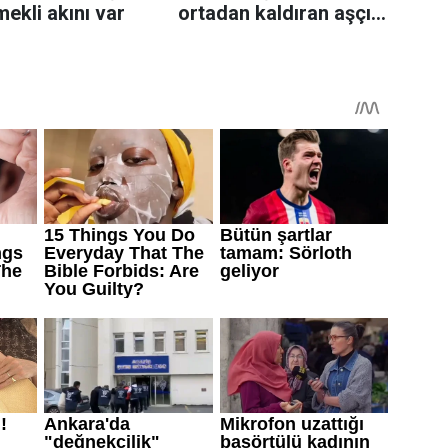
mekli akını var
ortadan kaldıran aşçı
sırrı