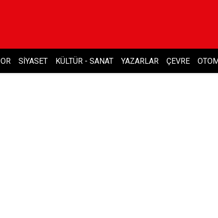
POR
SIYASET
KÜLTÜR - SANAT
YAZARLAR
ÇEVRE
OTOM