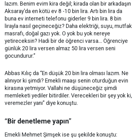
lazım. Benim evim kira değil; kirada olan bir arkadaşın
Aksaray'da en kötü ev 8 -10 bin lira. Artı bin lira da
buna ev interneti telefonu giderler 9 bin lira. 8 bin
lirayla nasıl geçineceğiz? Daha elektriği, suyu, mutfak
masrafı, doğal gazı yok. O yok bu yok nereye
yetireceksin? Hadi bir de öğrenci varsa... Öğrenciye
günlük 20 lira versen almaz 50 lira versen seni
gocundurur.”
Abbas Kılıç da “En düşük 20 bin lira olması lazım. Ne
alınıyor ki şimdi? Emekli maaşı senin oturduğun evin
kirasına yetmiyor. Vallahi ne düşüneceğiz şimdi
memleketi yediler bitirdiler. Verecekleri bir şey yok ki,
veremezler yani" diye konuştu.
“Bir denetleme yapın”
Emekli Mehmet Şimşek ise şu şekilde konuştu: