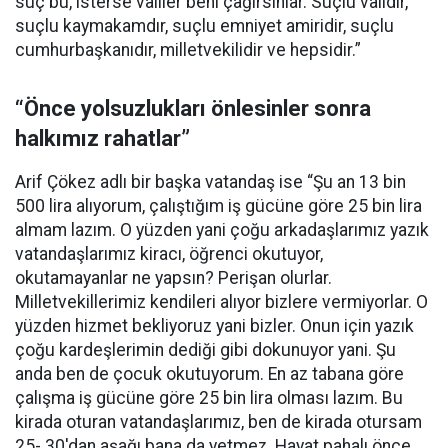
suç bu, isterse valiler beni çağırsınlar. Suçlu validir,
suçlu kaymakamdır, suçlu emniyet amiridir, suçlu
cumhurbaşkanıdır, milletvekilidir ve hepsidir.”
“Önce yolsuzlukları önlesinler sonra
halkımız rahatlar”
Arif Çökez adlı bir başka vatandaş ise “Şu an 13 bin
500 lira alıyorum, çalıştığım iş gücüne göre 25 bin lira
almam lazım. O yüzden yani çoğu arkadaşlarımız yazık
vatandaşlarımız kiracı, öğrenci okutuyor,
okutamayanlar ne yapsın? Perişan olurlar.
Milletvekillerimiz kendileri alıyor bizlere vermiyorlar. O
yüzden hizmet bekliyoruz yani bizler. Onun için yazık
çoğu kardeşlerimin dediği gibi dokunuyor yani. Şu
anda ben de çocuk okutuyorum. En az tabana göre
çalışma iş gücüne göre 25 bin lira olması lazım. Bu
kirada oturan vatandaşlarımız, ben de kirada otursam
25- 30'dan aşağı bana da yetmez. Hayat pahalı önce