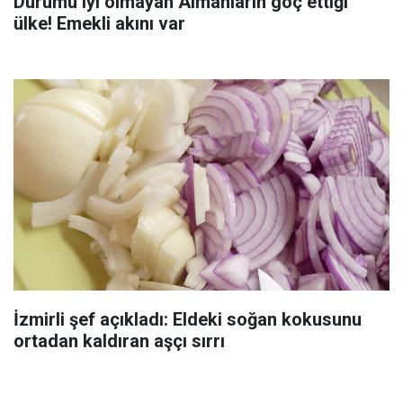
Durumu iyi olmayan Almanların göç ettiği
ülke! Emekli akını var
İzmirli şef açıkladı: Eldeki soğan kokusunu
ortadan kaldıran aşçı sırrı