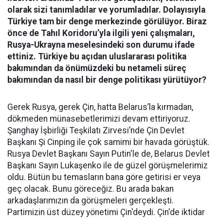
olarak sizi tanımladılar ve yorumladılar. Dolayısıyla
Türkiye tam bir denge merkezinde görülüyor. Biraz
önce de Tahıl Koridoru’yla ilgili yeni çalışmaları,
Rusya-Ukrayna meselesindeki son durumu ifade
ettiniz. Türkiye bu açıdan uluslararası politika
bakımından da önümüzdeki bu netameli süreç
bakımından da nasıl bir denge politikası yürütüyor?
Gerek Rusya, gerek Çin, hatta Belarus’la kırmadan,
dökmeden münasebetlerimizi devam ettiriyoruz.
Şanghay İşbirliği Teşkilatı Zirvesi’nde Çin Devlet
Başkanı Şi Cinping ile çok samimi bir havada görüştük.
Rusya Devlet Başkanı Sayın Putin'le de, Belarus Devlet
Başkanı Sayın Lukaşenko ile de güzel görüşmelerimiz
oldu. Bütün bu temasların bana göre getirisi er veya
geç olacak. Bunu göreceğiz. Bu arada bakan
arkadaşlarımızın da görüşmeleri gerçekleşti.
Partimizin üst düzey yönetimi Çin'deydi. Çin'de iktidar