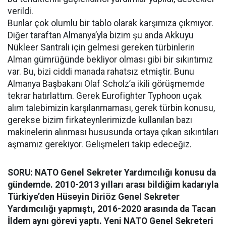
verildi.
Bunlar çok olumlu bir tablo olarak karşımıza çıkmıyor.
Diğer taraftan Almanya’yla bizim şu anda Akkuyu
Nükleer Santrali için gelmesi gereken türbinlerin
Alman gümrüğünde bekliyor olması gibi bir sıkıntımız
var. Bu, bizi ciddi manada rahatsız etmiştir. Bunu
Almanya Başbakanı Olaf Scholz’a ikili görüşmemde
tekrar hatırlattım. Gerek Eurofighter Typhoon uçak
alım talebimizin karşılanmaması, gerek türbin konusu,
gerekse bizim firkateynlerimizde kullanılan bazı
makinelerin alınması hususunda ortaya çıkan sıkıntıları
aşmamız gerekiyor. Gelişmeleri takip edeceğiz.
SORU: NATO Genel Sekreter Yardımcılığı konusu da
gündemde. 2010-2013 yılları arası bildiğim kadarıyla
Türkiye’den Hüseyin Diriöz Genel Sekreter
Yardımcılığı yapmıştı, 2016-2020 arasında da Tacan
İldem aynı görevi yaptı. Yeni NATO Genel Sekreteri