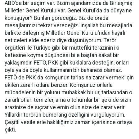
ABD’de bir seçim var. Bizim ajandamızda da Birleşmiş
Milletler Genel Kurulu var. Genel Kurul'da da dünya ne
konuşuyor? Bunları göreceğiz. Biz de orada
mesajlarımızı tekrar vereceğiz. İnşallah bu mesajlarla
birlikte Birleşmiş Milletler Genel Kurulu'ndan hayırlı
neticeleri elde ederiz diye düşünüyorum. Terör
örgütleri ile Türkiye gibi bir müttefiki terazinin iki
kefesine koyma düşüncesi bile baştan sakat bir
yaklaşımdır. FETÖ, PKK gibi kuklalara desteğin, onları
öyle ya da böyle kullanmanın bir bahanesi olamaz.
FETÖ de PKK da komşunun tarlasına zarar vermek için
ekilen zararlı otlara benzer. Komşunuz onlarla
mücadelenin bir yolunu muhakkak bulur, tarlasından o
zararlı otları temizler, ama o tohumlar bir şekilde sizin
arazinize de sıçrar ve emin olun size de zarar verir.
Yıllardır terörün bumerang özelliğini vurguluyorum.
Çeşitli vesilelerle haklılığımız zaman içerisinde ortaya
çıktı.