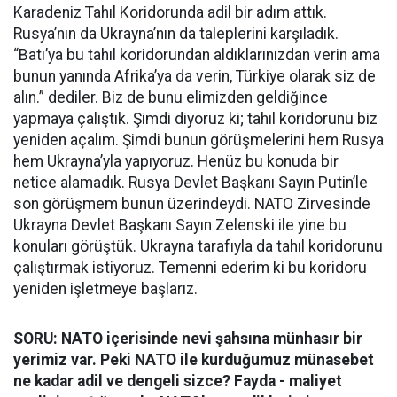
Karadeniz Tahıl Koridorunda adil bir adım attık.
Rusya’nın da Ukrayna’nın da taleplerini karşıladık.
“Batı’ya bu tahıl koridorundan aldıklarınızdan verin ama
bunun yanında Afrika’ya da verin, Türkiye olarak siz de
alın.” dediler. Biz de bunu elimizden geldiğince
yapmaya çalıştık. Şimdi diyoruz ki; tahıl koridorunu biz
yeniden açalım. Şimdi bunun görüşmelerini hem Rusya
hem Ukrayna’yla yapıyoruz. Henüz bu konuda bir
netice alamadık. Rusya Devlet Başkanı Sayın Putin’le
son görüşmem bunun üzerindeydi. NATO Zirvesinde
Ukrayna Devlet Başkanı Sayın Zelenski ile yine bu
konuları görüştük. Ukrayna tarafıyla da tahıl koridorunu
çalıştırmak istiyoruz. Temenni ederim ki bu koridoru
yeniden işletmeye başlarız.
SORU: NATO içerisinde nevi şahsına münhasır bir
yerimiz var. Peki NATO ile kurduğumuz münasebet
ne kadar adil ve dengeli sizce? Fayda - maliyet