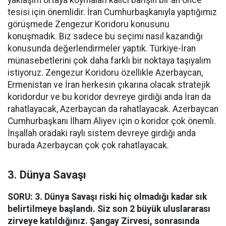
yaklaşım ortaya koymaları kalıcı barışın bir an önce
tesisi için önemlidir. İran Cumhurbaşkanıyla yaptığımız
görüşmede Zengezur Koridoru konusunu
konuşmadık. Biz sadece bu seçimi nasıl kazandığı
konusunda değerlendirmeler yaptık. Türkiye-İran
münasebetlerini çok daha farklı bir noktaya taşıyalım
istiyoruz. Zengezur Koridoru özellikle Azerbaycan,
Ermenistan ve İran herkesin çıkarına olacak stratejik
koridordur ve bu koridor devreye girdiği anda İran da
rahatlayacak, Azerbaycan da rahatlayacak. Azerbaycan
Cumhurbaşkanı İlham Aliyev için o koridor çok önemli.
İnşallah oradaki raylı sistem devreye girdiği anda
burada Azerbaycan çok çok rahatlayacak.
3. Dünya Savaşı
SORU: 3. Dünya Savaşı riski hiç olmadığı kadar sık
belirtilmeye başlandı. Siz son 2 büyük uluslararası
zirveye katıldığınız. Şangay Zirvesi, sonrasında