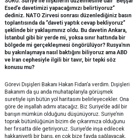
SORU: Suriye ile ilişkilerin düzelmesine dair “Beşşar
Esed’e davetimizi yapacağımızı belirtiyoruz”
dediniz. NATO Zirvesi sonrası düzenlediğiniz basın
toplantısında da “daveti yaptık cevap bekliyoruz”
şeklinde bir yaklaşımınız oldu. Bu davetin Ankara,
İstanbul gibi bir yerde mi, yoksa sınır hattında bir
bölgede mi gerçekleşmesi öngörülüyor? Rusya'nın
bu yakınlaşmaya nasıl baktığını biliyoruz ama ABD
ve İran cephesiyle ilgili bir tavır, bir tepki söz
konusu mu?
Görevi Dışişleri Bakanı Hakan Fidan’a verdim. Dışişleri
Bakanım da şu anda muhataplarıyla görüşmek
suretiyle işin bütün yol haritasını belirleyecekler. Ona
göre de inşallah adımı atacağız. Biz Suriye’de adil bir
barışın mümkün olduğunu düşünüyoruz. Suriye’nin
toprak bütünlüğünün bizim de çıkarımıza olduğunu
her fırsatta dile getiriyoruz. Suriye’de inşa edilecek
hakkaniyetli bir barış, en çok bize fayda sağlayacak.