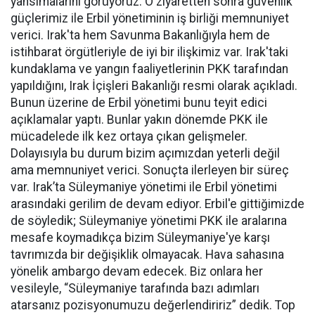
yansımalarını görüyoruz. O ziyaretten sonra güvenlik
güçlerimiz ile Erbil yönetiminin iş birliği memnuniyet
verici. Irak'ta hem Savunma Bakanlığıyla hem de
istihbarat örgütleriyle de iyi bir ilişkimiz var. Irak'taki
kundaklama ve yangın faaliyetlerinin PKK tarafından
yapıldığını, Irak İçişleri Bakanlığı resmi olarak açıkladı.
Bunun üzerine de Erbil yönetimi bunu teyit edici
açıklamalar yaptı. Bunlar yakın dönemde PKK ile
mücadelede ilk kez ortaya çıkan gelişmeler.
Dolayısıyla bu durum bizim açımızdan yeterli değil
ama memnuniyet verici. Sonuçta ilerleyen bir süreç
var. Irak’ta Süleymaniye yönetimi ile Erbil yönetimi
arasındaki gerilim de devam ediyor. Erbil'e gittiğimizde
de söyledik; Süleymaniye yönetimi PKK ile aralarına
mesafe koymadıkça bizim Süleymaniye'ye karşı
tavrımızda bir değişiklik olmayacak. Hava sahasına
yönelik ambargo devam edecek. Biz onlara her
vesileyle, “Süleymaniye tarafında bazı adımları
atarsanız pozisyonumuzu değerlendiririz” dedik. Top