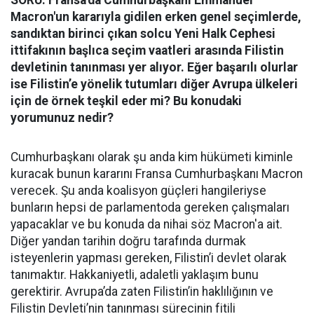
SORU: Fransa'da Cumhurbaşkanı Emmanuel
Macron'un kararıyla gidilen erken genel seçimlerde,
sandıktan birinci çıkan solcu Yeni Halk Cephesi
ittifakının başlıca seçim vaatleri arasında Filistin
devletinin tanınması yer alıyor. Eğer başarılı olurlar
ise Filistin’e yönelik tutumları diğer Avrupa ülkeleri
için de örnek teşkil eder mi? Bu konudaki
yorumunuz nedir?
Cumhurbaşkanı olarak şu anda kim hükümeti kiminle
kuracak bunun kararını Fransa Cumhurbaşkanı Macron
verecek. Şu anda koalisyon güçleri hangileriyse
bunların hepsi de parlamentoda gereken çalışmaları
yapacaklar ve bu konuda da nihai söz Macron'a ait.
Diğer yandan tarihin doğru tarafında durmak
isteyenlerin yapması gereken, Filistin’i devlet olarak
tanımaktır. Hakkaniyetli, adaletli yaklaşım bunu
gerektirir. Avrupa’da zaten Filistin’in haklılığının ve
Filistin Devleti’nin tanınması sürecinin fitili