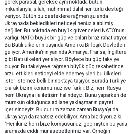
gerek parasal, gerekse ayni noktada bütün
imkanlarıyla, silah, mühimmat dahil her türlü desteği
veriyor. Bütün bu desteklere rağmen şu anda
Ukrayna’da bekledikleri neticeyi henüz alabilmiş
değiller. Bu noktada en büyük güvenceleri NATO’nun
varlığı. NATO büyük bir güç ve onları biraz rahatlatıyor.
Bu Batılı ülkelerin başında Amerika Birleşik Devletleri
geliyor. Amerika’nın yanında Almanya, Fransa, İngiltere
gibi Batı ülkeleri yer alıyor. Böylece bu güç takviye
oluyor. Bu takviyeye rağmen büyük güç rekabetinde
arzu ettikleri neticeyi elde edemeyişleri bu ülkeleri
ister istemez belli bir noktaya taşıyor. Burada Türkiye
olarak bizim konumumuz ise farklı. Biz, hem Rusya
hem Ukrayna ile iletişim halindeyiz. Bunu yaparken de
mümkün olduğunca adilane yaklaşmanın gayreti
içerisindeyiz. Bu durum zaman zaman Rusya’yı da
Ukrayna’yı da rahatsız edebiliyor. Ama biz diyoruz ki,
“Her ikiniz hem bize komşusunuz, geçmişten bu yana
aramızda ciddi münasebetlerimiz var. Örneğin