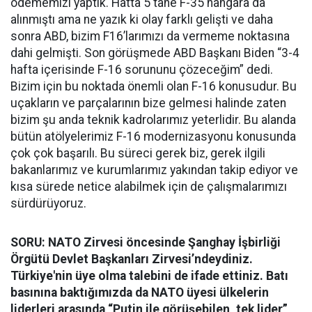
ödememizi yaptık. Hatta 5 tane F-35 hangara da
alınmıştı ama ne yazık ki olay farklı gelişti ve daha
sonra ABD, bizim F16’larımızı da vermeme noktasına
dahi gelmişti. Son görüşmede ABD Başkanı Biden “3-4
hafta içerisinde F-16 sorununu çözeceğim” dedi.
Bizim için bu noktada önemli olan F-16 konusudur. Bu
uçakların ve parçalarının bize gelmesi halinde zaten
bizim şu anda teknik kadrolarımız yeterlidir. Bu alanda
bütün atölyelerimiz F-16 modernizasyonu konusunda
çok çok başarılı. Bu süreci gerek biz, gerek ilgili
bakanlarımız ve kurumlarımız yakından takip ediyor ve
kısa sürede netice alabilmek için de çalışmalarımızı
sürdürüyoruz.
SORU: NATO Zirvesi öncesinde Şanghay İşbirliği
Örgütü Devlet Başkanları Zirvesi’ndeydiniz.
Türkiye'nin üye olma talebini de ifade ettiniz. Batı
basınına baktığımızda da NATO üyesi ülkelerin
liderleri arasında “Putin ile görüşebilen, tek lider”