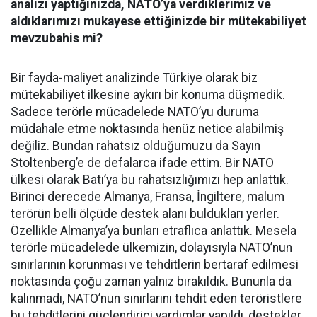
analizi yaptığınızda, NATO’ya verdiklerimiz ve
aldıklarımızı mukayese ettiğinizde bir mütekabiliyet
mevzubahis mi?
Bir fayda-maliyet analizinde Türkiye olarak biz
mütekabiliyet ilkesine aykırı bir konuma düşmedik.
Sadece terörle mücadelede NATO’yu duruma
müdahale etme noktasında henüz netice alabilmiş
değiliz. Bundan rahatsız olduğumuzu da Sayın
Stoltenberg’e de defalarca ifade ettim. Bir NATO
ülkesi olarak Batı’ya bu rahatsızlığımızı hep anlattık.
Birinci derecede Almanya, Fransa, İngiltere, malum
terörün belli ölçüde destek alanı buldukları yerler.
Özellikle Almanya’ya bunları etraflıca anlattık. Mesela
terörle mücadelede ülkemizin, dolayısıyla NATO’nun
sınırlarının korunması ve tehditlerin bertaraf edilmesi
noktasında çoğu zaman yalnız bırakıldık. Bununla da
kalınmadı, NATO’nun sınırlarını tehdit eden teröristlere
bu tehditlerini güçlendirici yardımlar yapıldı, destekler