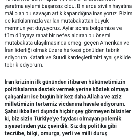
yaratma eylemi başarısız oldu. Binlerce sivilin hayatına
mâl olan bu savaşın artık kapandığına inanıyoruz. Bizim
de katkılarımızla varılan mutabakattan büyük
memnuniyet duyuyoruz. Aylar sonra bölgemize ve
tüm dünyaya rahat bir nefes aldıran bu önemli
mutabakata ulaşılmasında emeği geçen Amerikan ve
İran liderliği olmak üzere herkesi gönülden tebrik
ediyorum. Katarlı ve Suudi kardeşleriimizi aynı şekilde
tebrik ediyorum.
İran krizinin ilk gününden itibaren hükümetimizin
politikalarına destek vermek yerine köstek olmaya
çalışanları ise bugün bir kez daha Allah'a ve aziz
milletimizin tertemiz vicdanına havale ediyorum.
Şahsi ikballeri dışında hiçbir şey görmeyen bilsinler
ki, biz sizin Türkiye'ye faydası olmayan polemik
siyasetinden yüz çevirdik. Siz dış politika gibi
tecrübe, bilgi, omurga, yerli ve milli duruş