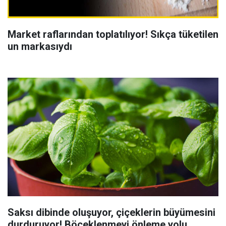
Market raflarından toplatılıyor! Sıkça tüketilen
un markasıydı
Saksı dibinde oluşuyor, çiçeklerin büyümesini
durduruyor! Böceklenmeyi önleme yolu