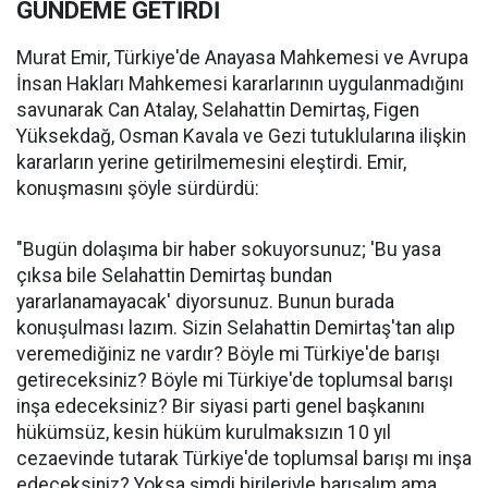
GÜNDEME GETİRDİ
Murat Emir, Türkiye'de Anayasa Mahkemesi ve Avrupa
İnsan Hakları Mahkemesi kararlarının uygulanmadığını
savunarak Can Atalay, Selahattin Demirtaş, Figen
Yüksekdağ, Osman Kavala ve Gezi tutuklularına ilişkin
kararların yerine getirilmemesini eleştirdi. Emir,
konuşmasını şöyle sürdürdü:
"Bugün dolaşıma bir haber sokuyorsunuz; 'Bu yasa
çıksa bile Selahattin Demirtaş bundan
yararlanamayacak' diyorsunuz. Bunun burada
konuşulması lazım. Sizin Selahattin Demirtaş'tan alıp
veremediğiniz ne vardır? Böyle mi Türkiye'de barışı
getireceksiniz? Böyle mi Türkiye'de toplumsal barışı
inşa edeceksiniz? Bir siyasi parti genel başkanını
hükümsüz, kesin hüküm kurulmaksızın 10 yıl
cezaevinde tutarak Türkiye'de toplumsal barışı mı inşa
edeceksiniz? Yoksa şimdi birileriyle barışalım ama