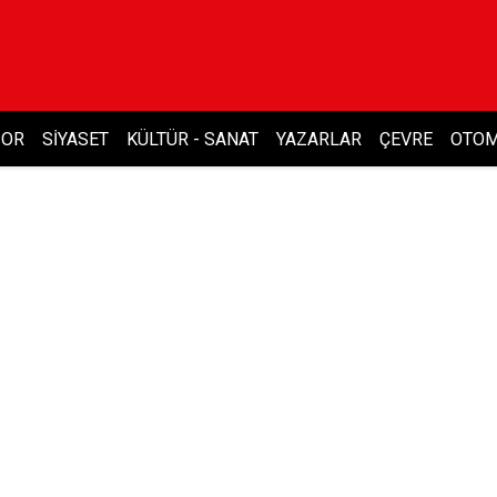
POR
SIYASET
KÜLTÜR - SANAT
YAZARLAR
ÇEVRE
OTOM