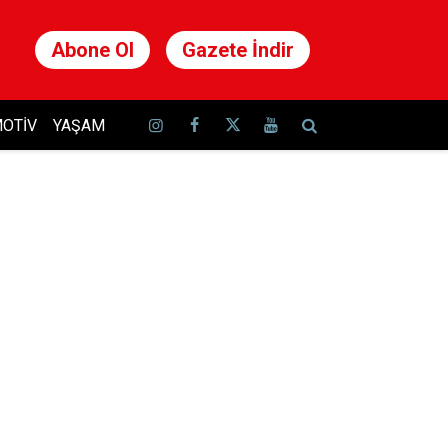
Abone Ol
Gazete İndir
OTIV
YAŞAM