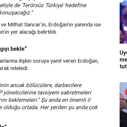
tiyle de 'Terörsüz Türkiye' hedefine
 konuşacağız.”
ve Mithat Sancar’ın, Erdoğan’ın yanında ise
ın yer alacağı belirtildi.
gıyı bekle”
Uy
me
arlarına ilişkin soruya yanıt veren Erdoğan,
tu
arak niteledi:
nin ancak bölücülere, darbecilere
P yöneticilerine tavsiyem sabretmeleri
ını beklemeleri.” Şu anda en önemli il
de olduğu ortada. Her yerden şu anda çok
de”