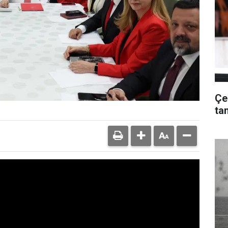
Çe
ta