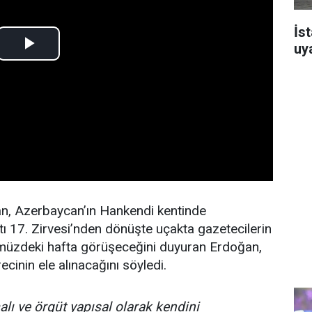
İst
uya
, Azerbaycan’ın Hankendi kentinde
tı 17. Zirvesi’nden dönüşte uçakta gazetecilerin
nümüzdeki hafta görüşeceğini duyuran Erdoğan,
inin ele alınacağını söyledi.
lı ve örgüt yapısal olarak kendini