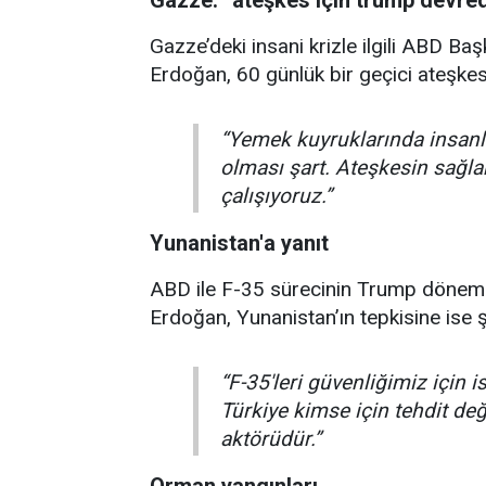
Gazze’deki insani krizle ilgili ABD B
Erdoğan, 60 günlük bir geçici ateşke
“Yemek kuyruklarında insanl
olması şart. Ateşkesin sağl
çalışıyoruz.”
Yunanistan'a yanıt
ABD ile F-35 sürecinin Trump dönemin
Erdoğan, Yunanistan’ın tepkisine ise şu
“F-35'leri güvenliğimiz için 
Türkiye kimse için tehdit deği
aktörüdür.”
Orman yangınları