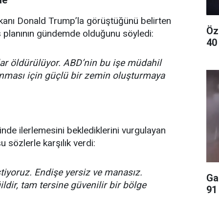
aşkanı Donald Trump’la görüştüğünü belirten
Öz
s planının gündemde olduğunu söyledi:
40 
ar öldürülüyor. ABD’nin bu işe müdahil
anması için güçlü bir zemin oluşturmaya
de ilerlemesini beklediklerini vurgulayan
 sözlerle karşılık verdi:
istiyoruz. Endişe yersiz ve manasız.
Gaz
ldir, tam tersine güvenilir bir bölge
91