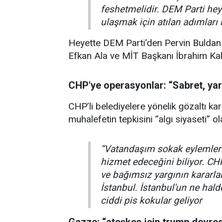
feshetmelidir. DEM Parti heye
ulaşmak için atılan adımları
Heyette DEM Parti’den Pervin Buldan 
Efkan Ala ve MİT Başkanı İbrahim Kalın’
CHP'ye operasyonlar: “Sabret, yar
CHP’li belediyelere yönelik gözaltı kar
muhalefetin tepkisini “algı siyaseti” ol
“Vatandaşım sokak eylemleri
hizmet edeceğini biliyor. CH
ve bağımsız yargının kararlar
İstanbul. İstanbul'un ne hal
ciddi pis kokular geliyor
Gazze: “ateşkes için trump devre