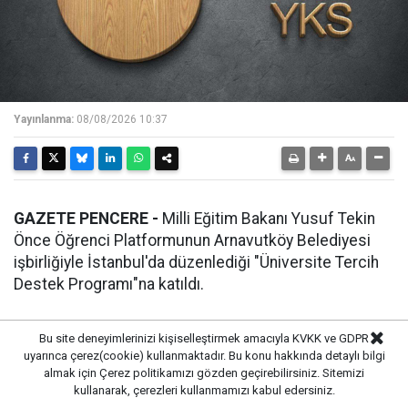
Yayınlanma:
08/08/2026 10:37
GAZETE PENCERE -
Milli Eğitim Bakanı Yusuf Tekin
Önce Öğrenci Platformunun Arnavutköy Belediyesi
işbirliğiyle İstanbul'da düzenlediği "Üniversite Tercih
Destek Programı"na katıldı.
Tekin, Arnavutköy Belediyesi Nuri Pakdil Kültür ve
Bu site deneyimlerinizi kişiselleştirmek amacıyla KVKK ve GDPR
Sanat Merkezi'nde üniversite adayı gençlerle bir araya
uyarınca çerez(cookie) kullanmaktadır. Bu konu hakkında detaylı bilgi
almak için
Çerez politikamızı
gözden geçirebilirsiniz. Sitemizi
geldi.
kullanarak, çerezleri kullanmamızı kabul edersiniz.