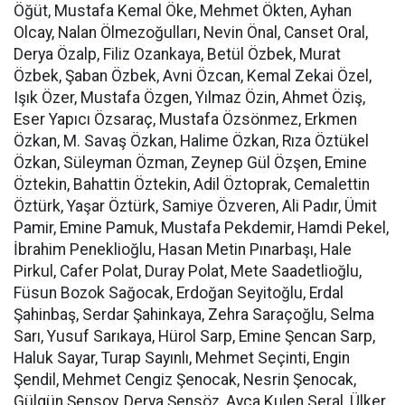
Öğüt, Mustafa Kemal Öke, Mehmet Ökten, Ayhan
Olcay, Nalan Ölmezoğulları, Nevin Önal, Canset Oral,
Derya Özalp, Filiz Ozankaya, Betül Özbek, Murat
Özbek, Şaban Özbek, Avni Özcan, Kemal Zekai Özel,
Işık Özer, Mustafa Özgen, Yılmaz Özin, Ahmet Öziş,
Eser Yapıcı Özsaraç, Mustafa Özsönmez, Erkmen
Özkan, M. Savaş Özkan, Halime Özkan, Rıza Öztükel
Özkan, Süleyman Özman, Zeynep Gül Özşen, Emine
Öztekin, Bahattin Öztekin, Adil Öztoprak, Cemalettin
Öztürk, Yaşar Öztürk, Samiye Özveren, Ali Padır, Ümit
Pamir, Emine Pamuk, Mustafa Pekdemir, Hamdi Pekel,
İbrahim Peneklioğlu, Hasan Metin Pınarbaşı, Hale
Pirkul, Cafer Polat, Duray Polat, Mete Saadetlioğlu,
Füsun Bozok Sağocak, Erdoğan Seyitoğlu, Erdal
Şahinbaş, Serdar Şahinkaya, Zehra Saraçoğlu, Selma
Sarı, Yusuf Sarıkaya, Hürol Sarp, Emine Şencan Sarp,
Haluk Sayar, Turap Sayınlı, Mehmet Seçinti, Engin
Şendil, Mehmet Cengiz Şenocak, Nesrin Şenocak,
Gülgün Şensoy, Derya Şensöz, Ayça Kulen Seral, Ülker