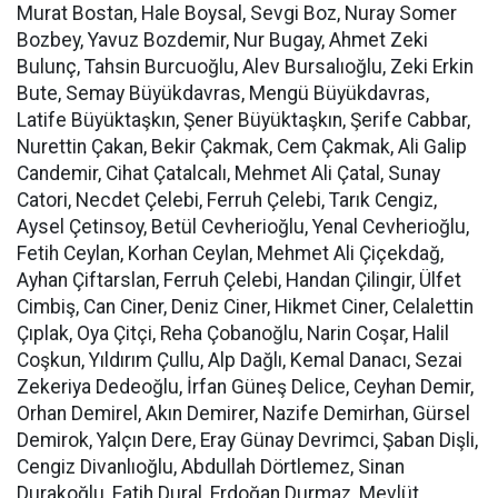
Murat Bostan, Hale Boysal, Sevgi Boz, Nuray Somer
Bozbey, Yavuz Bozdemir, Nur Bugay, Ahmet Zeki
Bulunç, Tahsin Burcuoğlu, Alev Bursalıoğlu, Zeki Erkin
Bute, Semay Büyükdavras, Mengü Büyükdavras,
Latife Büyüktaşkın, Şener Büyüktaşkın, Şerife Cabbar,
Nurettin Çakan, Bekir Çakmak, Cem Çakmak, Ali Galip
Candemir, Cihat Çatalcalı, Mehmet Ali Çatal, Sunay
Catori, Necdet Çelebi, Ferruh Çelebi, Tarık Cengiz,
Aysel Çetinsoy, Betül Cevherioğlu, Yenal Cevherioğlu,
Fetih Ceylan, Korhan Ceylan, Mehmet Ali Çiçekdağ,
Ayhan Çiftarslan, Ferruh Çelebi, Handan Çilingir, Ülfet
Cimbiş, Can Ciner, Deniz Ciner, Hikmet Ciner, Celalettin
Çıplak, Oya Çitçi, Reha Çobanoğlu, Narin Coşar, Halil
Coşkun, Yıldırım Çullu, Alp Dağlı, Kemal Danacı, Sezai
Zekeriya Dedeoğlu, İrfan Güneş Delice, Ceyhan Demir,
Orhan Demirel, Akın Demirer, Nazife Demirhan, Gürsel
Demirok, Yalçın Dere, Eray Günay Devrimci, Şaban Dişli,
Cengiz Divanlıoğlu, Abdullah Dörtlemez, Sinan
Durakoğlu, Fatih Dural, Erdoğan Durmaz, Mevlüt