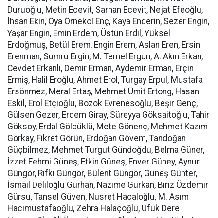
Duruoğlu, Metin Ecevit, Sarhan Ecevit, Nejat Efeoğlu,
İhsan Ekin, Oya Örnekol Enç, Kaya Enderin, Sezer Engin,
Yaşar Engin, Emin Erdem, Üstün Erdil, Yüksel
Erdoğmuş, Betül Erem, Engin Erem, Aslan Eren, Ersin
Erenman, Sumru Ergin, M. Temel Ergun, A. Akın Erkan,
Cevdet Erkanlı, Demir Erman, Aydemir Erman, Erçin
Ermiş, Halil Eroğlu, Ahmet Erol, Turgay Erpul, Mustafa
Ersönmez, Meral Ertaş, Mehmet Ümit Ertong, Hasan
Eskil, Erol Etçioğlu, Bozok Evrenesoğlu, Beşir Genç,
Gülsen Gezer, Erdem Giray, Süreyya Göksaitoğlu, Tahir
Göksoy, Erdal Gölcüklü, Mete Gönenç, Mehmet Kazım
Görkay, Fikret Görün, Erdoğan Gövem, Tandoğan
Güçbilmez, Mehmet Turgut Gündoğdu, Belma Güner,
İzzet Fehmi Güneş, Etkin Güneş, Enver Güney, Aynur
Güngör, Rıfkı Güngör, Bülent Güngör, Güneş Günter,
İsmail Deliloğlu Gürhan, Nazime Gürkan, Biriz Özdemir
Gürsu, Tansel Güven, Nusret Hacaloğlu, M. Asım
Hacımustafaoğlu, Zehra Halaçoğlu, Ufuk Dere