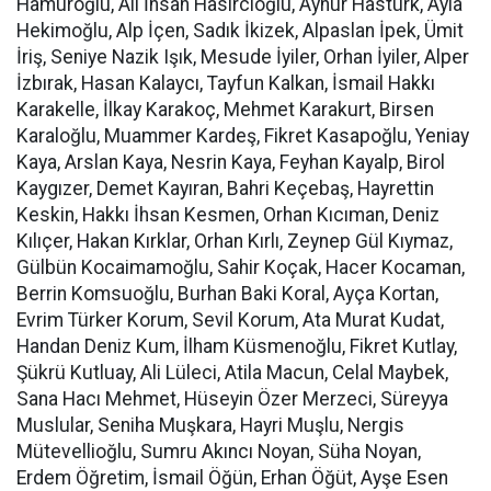
Hamuroğlu, Ali İhsan Hasırcıoğlu, Aynur Hastürk, Ayla
Hekimoğlu, Alp İçen, Sadık İkizek, Alpaslan İpek, Ümit
İriş, Seniye Nazik Işık, Mesude İyiler, Orhan İyiler, Alper
İzbırak, Hasan Kalaycı, Tayfun Kalkan, İsmail Hakkı
Karakelle, İlkay Karakoç, Mehmet Karakurt, Birsen
Karaloğlu, Muammer Kardeş, Fikret Kasapoğlu, Yeniay
Kaya, Arslan Kaya, Nesrin Kaya, Feyhan Kayalp, Birol
Kaygızer, Demet Kayıran, Bahri Keçebaş, Hayrettin
Keskin, Hakkı İhsan Kesmen, Orhan Kıcıman, Deniz
Kılıçer, Hakan Kırklar, Orhan Kırlı, Zeynep Gül Kıymaz,
Gülbün Kocaimamoğlu, Sahir Koçak, Hacer Kocaman,
Berrin Komsuoğlu, Burhan Baki Koral, Ayça Kortan,
Evrim Türker Korum, Sevil Korum, Ata Murat Kudat,
Handan Deniz Kum, İlham Küsmenoğlu, Fikret Kutlay,
Şükrü Kutluay, Ali Lüleci, Atila Macun, Celal Maybek,
Sana Hacı Mehmet, Hüseyin Özer Merzeci, Süreyya
Muslular, Seniha Muşkara, Hayri Muşlu, Nergis
Mütevellioğlu, Sumru Akıncı Noyan, Süha Noyan,
Erdem Öğretim, İsmail Öğün, Erhan Öğüt, Ayşe Esen