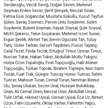
Serdaroğlu, Vecdi Seviğ, Doğan Sevim, Mehmet
Seyman, Erden Sezer, Şerif Şimşek, Nevzat Sinan,
Fatma Esin Soğancılar, Mustafa Sokullu, Yusuf Tayfun
Şölen, Savaş Sönmez, Pervin Ünlü Soydemir, Selim
Soydemir, Bülent Soyman, Hayati Soysal, Şule Soysal,
Müfit Şekerci, Tekin Suçıkaran, Mehmet İzzet Suner,
Ergun Şenlik, Ahmet Tan, Berrin Oğuzata Tan, Tuluy
Tanç, Güler Tarhan, Servet Taşdelen, Füsun Tayanç,
Celal Tezel, Fında Tezok, Ertuğrul Timur, Ümran Timur,
Nurcan Tokar, Hakan Toker, Abdullah Mutlu Tokgöz,
Hülya Özün Topaloğlu, Fırat Topçuoğlu, Halil Ataner
Topçuoğlu, Türkan Toprak, İbrahim Toptepe, Nuri Saim
Tozan, Fuat Trak, Güngör Tuncay, Hüner Tuncer, Selim
Tuncer, Mahsun Turan, Cemal Turan, Neriman Binnur
Ulu, Şenay Ulukan, Sezen Ünal, Hüseyin Bölükbaşı
Ünan, Ali Cemal Ünen, Nevzat Üner, Abdullah Ünsal,
Tülin Urfalı, Hikmet Uysal, Osman Uysal, Ece Uz, Nimet
Uzun, Fahri Uzunefe, Oktay Varlıer, Fahrettin Yağcı,