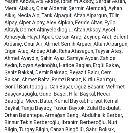
Yeşim Akova, Ata Aksoy, İbrahim Aksoy, Serdar Aktan,
Meral Alakuş, Çınar Aldemir, Şermin Alemdağ, Ayhan
Alkış, Necla Alp, Tarık Alpagut, Altan Alpargun, Tülin
Alpay, Alper Alpay, Alev Alpkan, Feride Altan, Eyüp
Altaylı, Demet Altınyeleklioğlu, Altan Aksoy, Aysel
Amasyalı, Hayat Apak, Özkan Araç, Zeynep Arat, Bülent
Ardanıç, Onur Arı, Ahmet Semih Arpacı, Altan Arpargun,
Engin Ataç, Andaç Atak, Reha Atasagun, Tayyar Ateş,
Ahmet Ayaydın, Şahin Ayaz, Samiye Aydar, Zahide
Aydın, Noyan Aydınoğlu, Hatice Baglan, Ergül Bakay,
Şeniz Bakkal, Demir Baksaç, Beyazıt Balcı, Cem
Balkan, Ahmet Balta, Remzi Banaz, Kutlu Barutçu,
Gönül Barutçuoğlu, Can Başar, Oğuz Başarır, Mehmet
Başçavuşuğlu, Günel Başer, Hilal Başkal, Recai
Basoğlu, Mecit Batur, Kemal Baykal, Hurşut Kemal
Baykal, Tanju Baysoy, Füsun Baytok, Zülal Bekbulat,
Orhan Belentepe, Armağan Bengi, Abdülhalik Berber,
Binnur Tekin Berberoğlu, İbrahim Berberoğlu, Nuri
Bilgin, Turgay Bilgin, Canan Bingöllü, Sabri Bolışık,