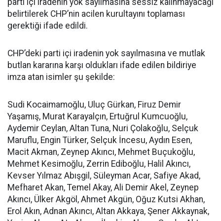
parti içi iradenin yok sayılmasına sessiz kalınmayacağı
belirtilerek CHP’nin acilen kurultayını toplaması
gerektiği ifade edildi.
CHP’deki parti içi iradenin yok sayılmasına ve mutlak
butlan kararına karşı oldukları ifade edilen bildiriye
imza atan isimler şu şekilde:
Sudi Kocaimamoğlu, Uluç Gürkan, Firuz Demir
Yaşamış, Murat Karayalçın, Ertuğrul Kumcuoğlu,
Aydemir Ceylan, Altan Tuna, Nuri Çolakoğlu, Selçuk
Maruflu, Engin Türker, Selçuk İncesu, Aydın Esen,
Macit Akman, Zeynep Akıncı, Mehmet Buçukoğlu,
Mehmet Kesimoğlu, Zerrin Ediboğlu, Halil Akıncı,
Kevser Yılmaz Abışgil, Süleyman Acar, Safiye Akad,
Mefharet Akan, Temel Akay, Ali Demir Akel, Zeynep
Akıncı, Ülker Akgöl, Ahmet Akgün, Oğuz Kutsi Akhan,
Erol Akın, Adnan Akıncı, Altan Akkaya, Şener Akkaynak,