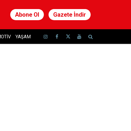
Abone Ol
Gazete İndir
OTIV
YAŞAM