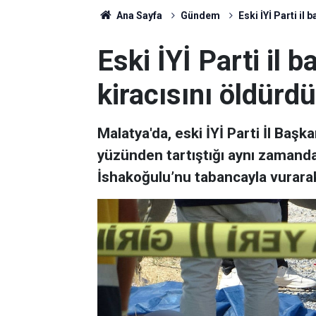
Ana Sayfa
Gündem
Eski İYİ Parti il 
Eski İYİ Parti il b
kiracısını öldürdü
Malatya'da, eski İYİ Parti İl Baş
yüzünden tartıştığı aynı zamanda
İshakoğulu’nu tabancayla vurara