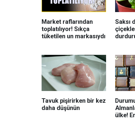
Market raflarından
Saksı d
toplatılıyor! Sıkça
çiçekle
tüketilen un markasıydı
durdur
Böcekl
yolu
Tavuk pişirirken bir kez
Durumu
daha düşünün
Almanla
ülke! E