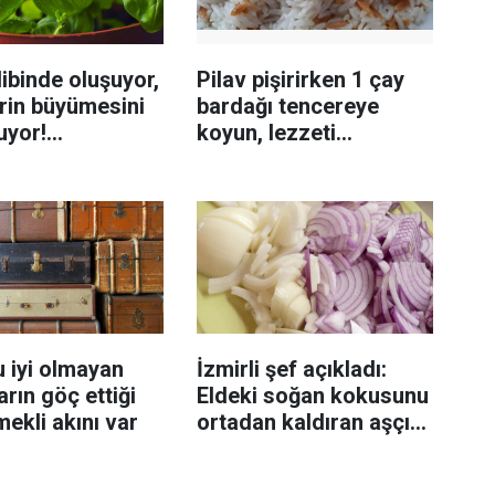
ibinde oluşuyor,
Pilav pişirirken 1 çay
rin büyümesini
bardağı tencereye
uyor!
koyun, lezzeti
enmeyi önleme
katlanıyor tadan etli
sanıyor
 iyi olmayan
İzmirli şef açıkladı:
rın göç ettiği
Eldeki soğan kokusunu
mekli akını var
ortadan kaldıran aşçı
sırrı