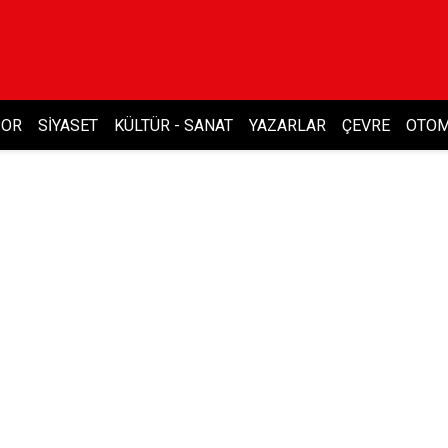
POR
SIYASET
KÜLTÜR - SANAT
YAZARLAR
ÇEVRE
OTOM