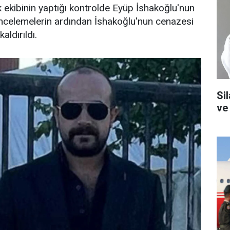
ık ekibinin yaptığı kontrolde Eyüp İshakoğlu'nun
n incelemelerin ardından İshakoğlu'nun cenazesi
ldırıldı.
Si
ve