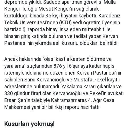
depremde yıkıldı. Sadece apartman görevlisi Mulla
Kenger ile oğlu Mesut Kenger’in sağ olarak
kurtulduğu binada 35 kişi hayatını kaybetti. Karadeniz
Teknik Üniversitesi’nden (KTÜ) yedi öğretim üyesinin
hazırladığı raporda binayı inşa eden müteahhit ile
binanın giriş katında bulunan ve tadilat yapan Kervan
Pastanesi’nin yıkımda asli kusurlu oldukları belirtildi.
Ancak haklarında “olası kastla kasten öldürme ve
yaralama” suçlarından 876 yıl 6’şar aya kadar hapis
istemiyle iddianame düzenlenen Kervan Pastanesi’nin
sahipleri Sami Kervancıoğlu ve Mustafa Pekel kayıtlı
adreslerinde bulunamadı. Yakalama kararı çıkarılan ve
330 gündür firari olan Kervancıoğlu ve Pekel’in avukatı
Ersan Şen’in talebiyle Kahramanmaraş 4. Ağır Ceza
Mahkemesi yeni bir bilirkişi raporu hazırlattı.
Kusurları yokmuş!