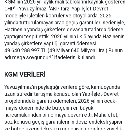
KGM'nin 2026 yılı aylık mali tablolarını kaynak gösteren
CHP'li Yavuzyılmaz, "AKP tarzı Yap-İşlet-Devret
modeliyle işletilen köprüler ve otoyollarda; 2026
yılında tutturulamayan araç geçiş garantileri nedeniyle,
Hazinenin yandaş şirketlere devasa tutarlarda ödeme
yaptığını tespit ettik. 2026 yılının ilk 5 ayında Hazinenin
yandaş şirketlere yaptığı garanti ödemesi:
49.640.288.997 TL (49 Milyar 640 Milyon Lira!) Bunun
adı mega soygundur!" ifadelerini kullandı.
KGM VERİLERİ
Yavuzyılmaz'ın paylaştığı verilere göre, kamuoyunda
uzun süredir tartışma konusu olan Yap-İşlet-Devret
projelerindeki garanti ödemeleri, 2026 yılının ocak-
mayıs döneminde de bütçenin en büyük
harcamalarından biri olmaya devam etti. Muhalefet,
söz konusu geçiş garantilerinin döviz endeksli yapısı
ve bütçe üzerindeki yükü nedeniyle projelere yönelik