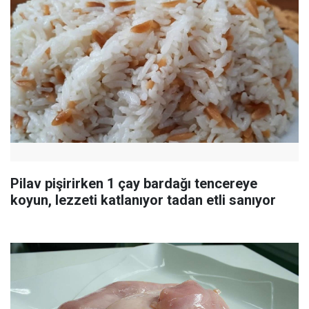
Pilav pişirirken 1 çay bardağı tencereye
koyun, lezzeti katlanıyor tadan etli sanıyor