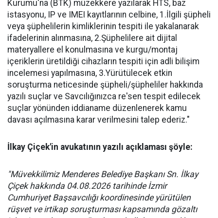
Kurumu'na (BTK) müzekkere yazılarak HTS, baz
istasyonu, IP ve IMEI kayıtlarının celbine, 1.İlgili şüpheli
veya şüphelilerin kimliklerinin tespiti ile yakalanarak
ifadelerinin alınmasına, 2.Şüphelilere ait dijital
materyallere el konulmasına ve kurgu/montaj
içeriklerin üretildiği cihazların tespiti için adli bilişim
incelemesi yapılmasına, 3.Yürütülecek etkin
soruşturma neticesinde şüpheli/şüpheliler hakkında
yazılı suçlar ve Savcılığınızca re'sen tespit edilecek
suçlar yönünden iddianame düzenlenerek kamu
davası açılmasına karar verilmesini talep ederiz."
İlkay Çiçek'in avukatının yazılı açıklaması şöyle:
"Müvekkilimiz Menderes Belediye Başkanı Sn. İlkay
Çiçek hakkında 04.08.2026 tarihinde İzmir
Cumhuriyet Başsavcılığı koordinesinde yürütülen
rüşvet ve irtikap soruşturması kapsamında gözaltı