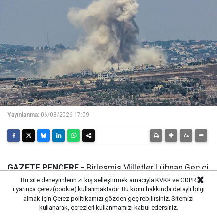
Yayınlanma:
06/08/2026 17:09
GAZETE PENCERE -
Birleşmiş Milletler Lübnan Geçici
Barış Gücü (UNIFIL), İsrail’den Lübnan’a 21 Haziran’dan
Bu site deneyimlerinizi kişiselleştirmek amacıyla KVKK ve GDPR
uyarınca çerez(cookie) kullanmaktadır. Bu konu hakkında detaylı bilgi
bu yana görülen en yoğun saldırının yapıldığını aktardı.
almak için
Çerez politikamızı
gözden geçirebilirsiniz. Sitemizi
Çarşamba günü yapılan saldırıda Lübnan’ın güneyine
kullanarak, çerezleri kullanmamızı kabul edersiniz.
113 mühimmat ateşlendi.