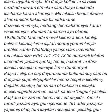
işlemi uygulanmıştır. Bu dosya kolluk ve savcılık
nezdinde devam etmekte olup dosya hakkında
kısıtlama kararı alınmıştır. Müvekkilin henüz ifadesi
alınmamıştır, hakkında bir iddianame
düzenlenmemiştir, herhangi bir mahkûmiyet kararı
verilmemiştir. Bundan tamamen ayrı olarak,
19.06.2026 tarihinde müvekkilimiz adına, kimliği
belirsiz kişi/kişilerce dijital montaj yöntemleriyle
üretilen sahte WhatsApp yazışmaları üzerinden
müvekkilimize +964 751 714 73 06 numaralı telefon
üzerinden yapılan şantaj, tehdit, hakaret ve iftira
içerikli mesajlar nedeniyle İzmir Cumhuriyet
Başsavcılığı'na suç duyurusunda bulunulmuş olup bu
dosyada şüpheli/şüpheliler henüz tespit edilebilmiş
değildir. Basitçe, bir uzman olmaksızın mesajlar
incelendiğinde zaman olarak sadece “bugün” yazılıdır.
Başkaca bir zaman birimi mevcut değildir. Yani iki
taraflı yazılan aynı gün içerisinde 461 adet yazışma
yapılmış olup, tüm kayıtlar mesajların çekildiği gün