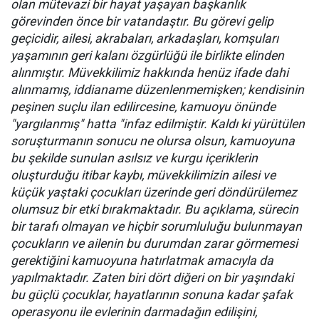
olan mütevazi bir hayat yaşayan başkanlık
görevinden önce bir vatandaştır. Bu görevi gelip
geçicidir, ailesi, akrabaları, arkadaşları, komşuları
yaşamının geri kalanı özgürlüğü ile birlikte elinden
alınmıştır. Müvekkilimiz hakkında henüz ifade dahi
alınmamış, iddianame düzenlenmemişken; kendisinin
peşinen suçlu ilan edilircesine, kamuoyu önünde
"yargılanmış" hatta "infaz edilmiştir. Kaldı ki yürütülen
soruşturmanın sonucu ne olursa olsun, kamuoyuna
bu şekilde sunulan asılsız ve kurgu içeriklerin
oluşturduğu itibar kaybı, müvekkilimizin ailesi ve
küçük yaştaki çocukları üzerinde geri döndürülemez
olumsuz bir etki bırakmaktadır. Bu açıklama, sürecin
bir tarafı olmayan ve hiçbir sorumluluğu bulunmayan
çocukların ve ailenin bu durumdan zarar görmemesi
gerektiğini kamuoyuna hatırlatmak amacıyla da
yapılmaktadır. Zaten biri dört diğeri on bir yaşındaki
bu güçlü çocuklar, hayatlarının sonuna kadar şafak
operasyonu ile evlerinin darmadağın edilişini,