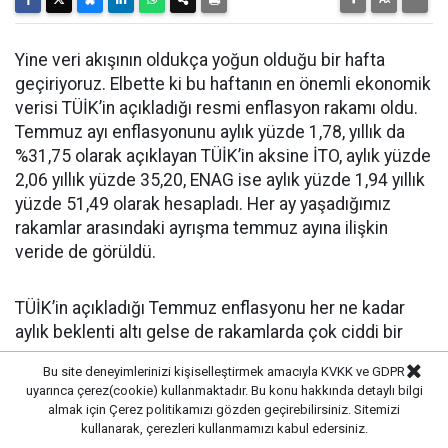
Yine veri akışının oldukça yoğun olduğu bir hafta
geçiriyoruz. Elbette ki bu haftanın en önemli ekonomik
verisi TÜİK’in açıkladığı resmi enflasyon rakamı oldu.
Temmuz ayı enflasyonunu aylık yüzde 1,78, yıllık da
%31,75 olarak açıklayan TÜİK’in aksine İTO, aylık yüzde
2,06 yıllık yüzde 35,20, ENAG ise aylık yüzde 1,94 yıllık
yüzde 51,49 olarak hesapladı. Her ay yaşadığımız
rakamlar arasındaki ayrışma temmuz ayına ilişkin
veride de görüldü.
TÜİK’in açıkladığı Temmuz enflasyonu her ne kadar
aylık beklenti altı gelse de rakamlarda çok ciddi bir
kırılma olmadığı aksine aylık bağlamda hızlanma
Bu site deneyimlerinizi kişiselleştirmek amacıyla KVKK ve GDPR
olduğu görüldü. Yani kötünün iyisi bir durum ortaya
uyarınca çerez(cookie) kullanmaktadır. Bu konu hakkında detaylı bilgi
çıktı.
almak için
Çerez politikamızı
gözden geçirebilirsiniz. Sitemizi
kullanarak, çerezleri kullanmamızı kabul edersiniz.