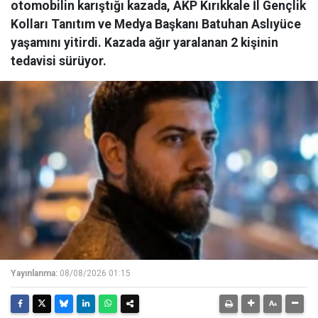
otomobilin karıştığı kazada, AKP Kırıkkale İl Gençlik
Kolları Tanıtım ve Medya Başkanı Batuhan Aslıyüce
yaşamını yitirdi. Kazada ağır yaralanan 2 kişinin
tedavisi sürüyor.
Yayınlanma:
08/08/2026 01:15