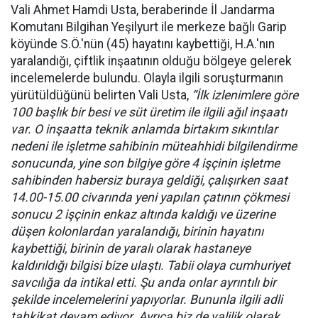
Vali Ahmet Hamdi Usta, beraberinde İl Jandarma
Komutanı Bilgihan Yeşilyurt ile merkeze bağlı Garip
köyünde S.Ö.'nün (45) hayatını kaybettiği, H.A.'nın
yaralandığı, çiftlik inşaatının olduğu bölgeye gelerek
incelemelerde bulundu. Olayla ilgili soruşturmanın
yürütüldüğünü belirten Vali Usta,
“İlk izlenimlere göre
100 başlık bir besi ve süt üretim ile ilgili ağıl inşaatı
var. O inşaatta teknik anlamda birtakım sıkıntılar
nedeni ile işletme sahibinin müteahhidi bilgilendirme
sonucunda, yine son bilgiye göre 4 işçinin işletme
sahibinden habersiz buraya geldiği, çalışırken saat
14.00-15.00 civarında yeni yapılan çatının çökmesi
sonucu 2 işçinin enkaz altında kaldığı ve üzerine
düşen kolonlardan yaralandığı, birinin hayatını
kaybettiği, birinin de yaralı olarak hastaneye
kaldırıldığı bilgisi bize ulaştı. Tabii olaya cumhuriyet
savcılığa da intikal etti. Şu anda onlar ayrıntılı bir
şekilde incelemelerini yapıyorlar. Bununla ilgili adli
tahkikat devam ediyor. Ayrıca biz de valilik olarak