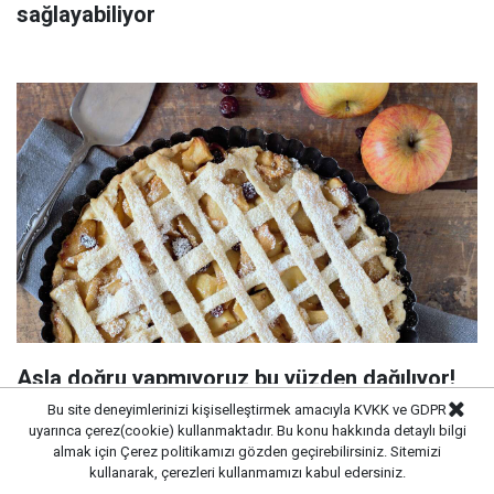
sağlayabiliyor
Asla doğru yapmıyoruz bu yüzden dağılıyor!
Keki fırından kalıp gibi çıkartan tüyo
Bu site deneyimlerinizi kişiselleştirmek amacıyla KVKK ve GDPR
uyarınca çerez(cookie) kullanmaktadır. Bu konu hakkında detaylı bilgi
almak için
Çerez politikamızı
gözden geçirebilirsiniz. Sitemizi
kullanarak, çerezleri kullanmamızı kabul edersiniz.