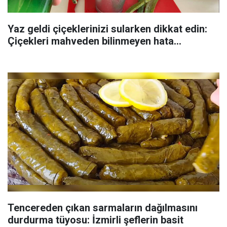
Yaz geldi çiçeklerinizi sularken dikkat edin:
Çiçekleri mahveden bilinmeyen hata...
Tencereden çıkan sarmaların dağılmasını
durdurma tüyosu: İzmirli şeflerin basit