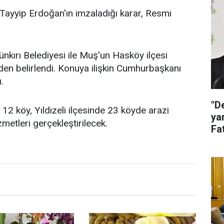
ayyip Erdoğan'ın imzaladığı karar, Resmi
ünkırı Belediyesi ile Muş'un Hasköy ilçesi
eniden belirlendi. Konuya ilişkin Cumhurbaşkanı
.
"D
12 köy, Yıldızeli ilçesinde 23 köyde arazi
ya
zmetleri gerçekleştirilecek.
Fat
ak