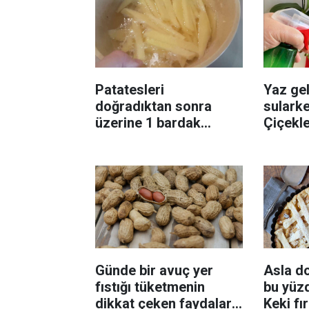
Patatesleri
Yaz gel
doğradıktan sonra
sularke
üzerine 1 bardak
Çiçekl
ekleyin! Patatesler çıtır
bilinme
çıtır kızaracak
Günde bir avuç yer
Asla d
fıstığı tüketmenin
bu yüzd
dikkat çeken faydaları:
Keki fı