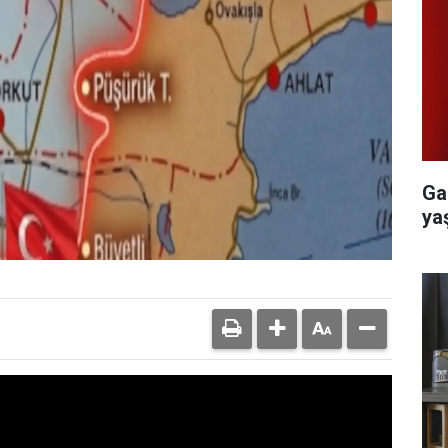
Ga
yaş