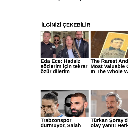
Dengeli beslenmeye
çıkarta
katkı sağlayabiliyor