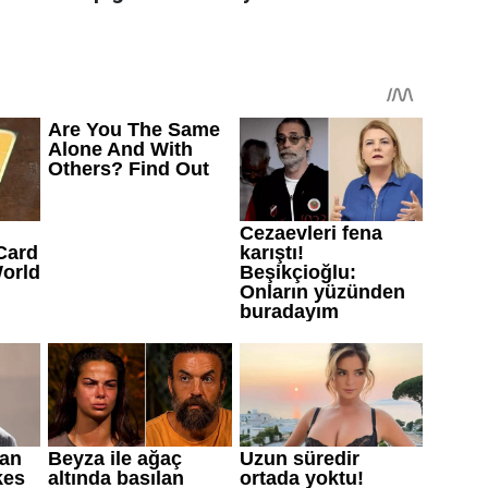
n tüyo
üzerine yerleştirmek
yeterli olabiliyor