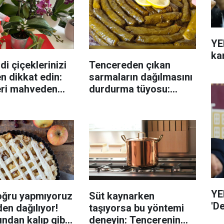
YE
ka
di çiçeklerinizi
Tencereden çıkan
n dikkat edin:
sarmaların dağılmasını
eri mahveden
durdurma tüyosu:
yen hata...
İzmirli şeflerin basit
yöntemi
YE
oğru yapmıyoruz
Süt kaynarken
'D
en dağılıyor!
taşıyorsa bu yöntemi
rından kalıp gibi
deneyin: Tencerenin