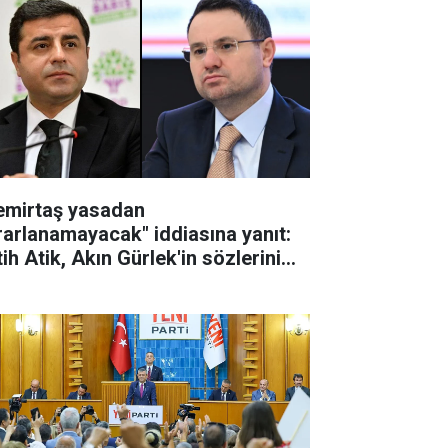
emirtaş yasadan
rarlanamayacak" iddiasına yanıt:
ih Atik, Akın Gürlek'in sözlerini
tardı