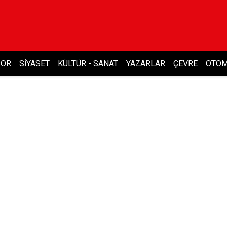
POR
SIYASET
KÜLTÜR - SANAT
YAZARLAR
ÇEVRE
OTOM