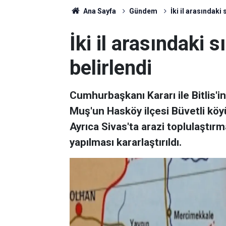
Ana Sayfa
Gündem
İki il arasındaki 
İki il arasındaki s
belirlendi
Cumhurbaşkanı Kararı ile Bitlis'i
Muş'un Hasköy ilçesi Büvetli köyü a
Ayrıca Sivas'ta arazi toplulaştırm
yapılması kararlaştırıldı.