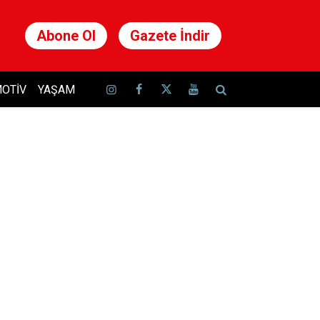
Abone Ol
Gazete İndir
OTIV
YAŞAM