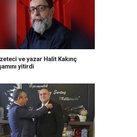
zeteci ve yazar Halit Kakınç
amını yitirdi