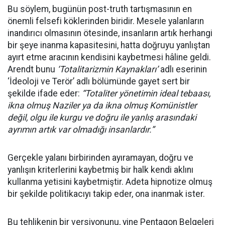
Bu söylem, bugünün post-truth tartışmasının en
önemli felsefi köklerinden biridir. Mesele yalanların
inandırıcı olmasının ötesinde, insanların artık herhangi
bir şeye inanma kapasitesini, hatta doğruyu yanlıştan
ayırt etme aracının kendisini kaybetmesi hâline geldi.
Arendt bunu
‘Totalitarizmin Kaynakları’
adlı eserinin
‘İdeoloji ve Terör’ adlı bölümünde gayet sert bir
şekilde ifade eder:
“Totaliter yönetimin ideal tebaası,
ikna olmuş Naziler ya da ikna olmuş Komünistler
değil, olgu ile kurgu ve doğru ile yanlış arasındaki
ayrımın artık var olmadığı insanlardır.”
Gerçekle yalanı birbirinden ayıramayan, doğru ve
yanlışın kriterlerini kaybetmiş bir halk kendi aklını
kullanma yetisini kaybetmiştir. Adeta hipnotize olmuş
bir şekilde politikacıyı takip eder, ona inanmak ister.
Bu tehlikenin bir versiyonunu, yine Pentagon Belgeleri