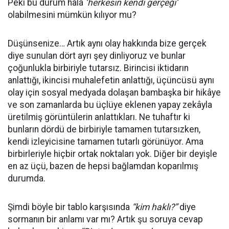
Peki bu durum hâlâ
‘herkesin kendi gerçeği’
olabilmesini mümkün kılıyor mu?
Düşünsenize… Artık aynı olay hakkında bize gerçek
diye sunulan dört ayrı şey dinliyoruz ve bunlar
çoğunlukla birbiriyle tutarsız. Birincisi iktidarın
anlattığı, ikincisi muhalefetin anlattığı, üçüncüsü aynı
olay için sosyal medyada dolaşan bambaşka bir hikâye
ve son zamanlarda bu üçlüye eklenen yapay zekâyla
üretilmiş görüntülerin anlattıkları. Ne tuhaftır ki
bunların dördü de birbiriyle tamamen tutarsızken,
kendi izleyicisine tamamen tutarlı görünüyor. Ama
birbirleriyle hiçbir ortak noktaları yok. Diğer bir deyişle
en az üçü, bazen de hepsi bağlamdan koparılmış
durumda.
Şimdi böyle bir tablo karşısında
“kim haklı?”
diye
sormanın bir anlamı var mı? Artık şu soruya cevap