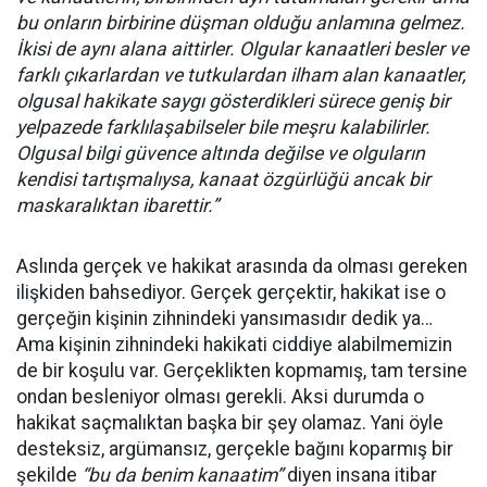
bu onların birbirine düşman olduğu anlamına gelmez.
İkisi de aynı alana aittirler. Olgular kanaatleri besler ve
farklı çıkarlardan ve tutkulardan ilham alan kanaatler,
olgusal hakikate saygı gösterdikleri sürece geniş bir
yelpazede farklılaşabilseler bile meşru kalabilirler.
Olgusal bilgi güvence altında değilse ve olguların
kendisi tartışmalıysa, kanaat özgürlüğü ancak bir
maskaralıktan ibarettir.”
Aslında gerçek ve hakikat arasında da olması gereken
ilişkiden bahsediyor. Gerçek gerçektir, hakikat ise o
gerçeğin kişinin zihnindeki yansımasıdır dedik ya…
Ama kişinin zihnindeki hakikati ciddiye alabilmemizin
de bir koşulu var. Gerçeklikten kopmamış, tam tersine
ondan besleniyor olması gerekli. Aksi durumda o
hakikat saçmalıktan başka bir şey olamaz. Yani öyle
desteksiz, argümansız, gerçekle bağını koparmış bir
şekilde
“bu da benim kanaatim”
diyen insana itibar