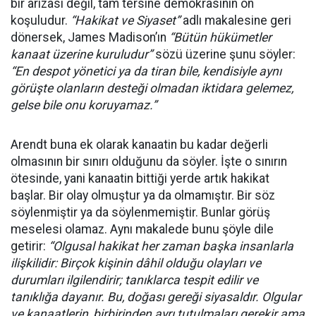
bir arızası değil, tam tersine demokrasinin ön
koşuludur.
“Hakikat ve Siyaset”
adlı makalesine geri
dönersek, James Madison’ın
“Bütün hükümetler
kanaat üzerine kuruludur”
sözü üzerine şunu söyler:
“En despot yönetici ya da tiran bile, kendisiyle aynı
görüşte olanların desteği olmadan iktidara gelemez,
gelse bile onu koruyamaz.”
Arendt buna ek olarak kanaatin bu kadar değerli
olmasının bir sınırı olduğunu da söyler. İşte o sınırın
ötesinde, yani kanaatin bittiği yerde artık hakikat
başlar. Bir olay olmuştur ya da olmamıştır. Bir söz
söylenmiştir ya da söylenmemiştir. Bunlar görüş
meselesi olamaz. Aynı makalede bunu şöyle dile
getirir:
“Olgusal hakikat her zaman başka insanlarla
ilişkilidir: Birçok kişinin dâhil olduğu olayları ve
durumları ilgilendirir; tanıklarca tespit edilir ve
tanıklığa dayanır. Bu, doğası gereği siyasaldır. Olgular
ve kanaatlerin, birbirinden ayrı tutulmaları gerekir ama