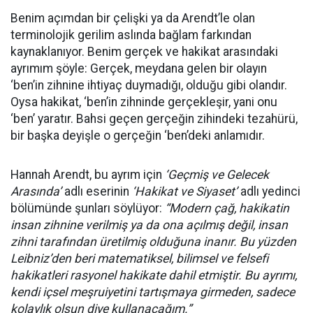
Benim açımdan bir çelişki ya da Arendt’le olan
terminolojik gerilim aslında bağlam farkından
kaynaklanıyor. Benim gerçek ve hakikat arasındaki
ayrımım şöyle: Gerçek, meydana gelen bir olayın
‘ben’in zihnine ihtiyaç duymadığı, olduğu gibi olandır.
Oysa hakikat, ‘ben’in zihninde gerçekleşir, yani onu
‘ben’ yaratır. Bahsi geçen gerçeğin zihindeki tezahürü,
bir başka deyişle o gerçeğin ‘ben’deki anlamıdır.
Hannah Arendt, bu ayrım için
‘Geçmiş ve Gelecek
Arasında’
adlı eserinin
‘Hakikat ve Siyaset’
adlı yedinci
bölümünde şunları söylüyor:
“Modern çağ, hakikatin
insan zihnine verilmiş ya da ona açılmış değil, insan
zihni tarafından üretilmiş olduğuna inanır. Bu yüzden
Leibniz’den beri matematiksel, bilimsel ve felsefi
hakikatleri rasyonel hakikate dahil etmiştir. Bu ayrımı,
kendi içsel meşruiyetini tartışmaya girmeden, sadece
kolaylık olsun diye kullanacağım.”