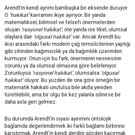
Arendt’in kendi ayrımı bambaşka bir eksende duruyor.
O
‘hakikat’
kavramını ikiye ayırıyor. Bir yanda
matematiksel, bilimsel ve felsefi önermelerden
oluşan
‘rasyonel hakikat’
, öte yanda ise tikel, olumsal
olaylara dair
‘olgusal hakikat’
var. Ancak Arendt bu
ikisi arasındaki farkı modern çağ temsilcilerinin yaptığı
gibi zihinden bağımsızlık ya da bağımlılık üzerinden
kurmuyor. Onun için bu fark, önermenin nesnesinin
zorunlu ya da olumsal olmasına göre belirleniyor.
Zorunluysa
‘rasyonel hakikat’
, olumsalsa
‘olgusal
hakikat’
oluyor. Bu yüzden de ona göre örneğin bir
matematik hakikati unutulsa bile akılla yeniden
türetilebilir, ama bir olgu bir kez yalanla silinirse bir
daha asla geri gelmez.
Bu durumda Arendt’in siyasi ayırımını ontolojik
bağlamda değerlendirmek iki farklı bağlamı birbirine
karıştırmak, Arendt'in kendi derdini gözden kaçırmak