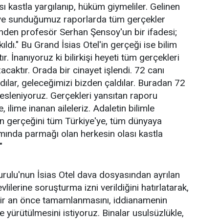
ası kastla yargılanıp, hüküm giymeliler. Gelinen
ye sunduğumuz raporlarda tüm gerçekler
'nden profesör Serhan Şensoy'un bir ifadesi;
ıldı." Bu Grand İsias Otel'in gerçeği ise bilim
. İnanıyoruz ki bilirkişi heyeti tüm gerçekleri
acaktır. Orada bir cinayet işlendi. 72 canı
ldılar, geleceğimizi bizden çaldılar. Buradan 72
e sesleniyoruz. Gerçekleri yansıtan raporu
 ilime inanan aileleriz. Adaletin bilimle
'in gerçeğini tüm Türkiye'ye, tüm dünyaya
mında parmağı olan herkesin olası kastla
"
Kurulu'nun İsias Otel dava dosyasından ayrılan
lerine soruşturma izni verildiğini hatırlatarak,
 bir an önce tamamlanmasını, iddianamenin
e yürütülmesini istiyoruz. Binalar usulsüzlükle,