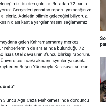
 geleceğimizi bizden çaldılar. Buradan 72 canın
eniyoruz. Gerçekleri yansıtan raporu yazacağınıza
aileleriz. Adaletin bilimle geleceğini biliyoruz.
kesin olası kastla yargılanmasını sağlamamız
Son
e meydana gelen Kahramanmaraş merkezli
pa
ur rehberlerinin de aralarında bulunduğu 72
 İsias Otel davasının 3'üncü bilirkişi raporunu
ik Üniversitesi'ndeki akademisyenler yazacak.
’i kaybeden Ruşen Yücesoylu Karakaya, sürece
.
 döndü"
an 3’üncü Ağır Ceza Mahkemesi’nde dördüncü