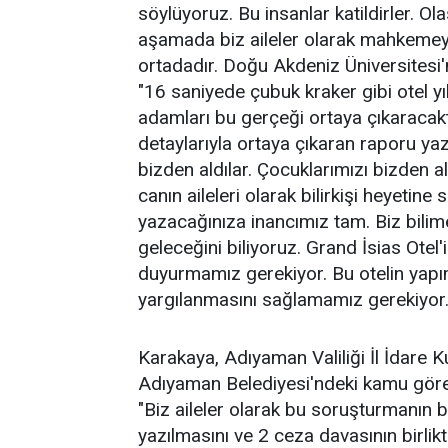
söylüyoruz. Bu insanlar katildirler. Ol
aşamada biz aileler olarak mahkeme
ortadadır. Doğu Akdeniz Üniversitesi
"16 saniyede çubuk kraker gibi otel yık
adamları bu gerçeği ortaya çıkaracaktır
detaylarıyla ortaya çıkaran raporu yaz
bizden aldılar. Çocuklarımızı bizden a
canın aileleri olarak bilirkişi heyetin
yazacağınıza inancımız tam. Biz bilime,
geleceğini biliyoruz. Grand İsias Otel
duyurmamız gerekiyor. Bu otelin yapı
yargılanmasını sağlamamız gerekiyor.
Karakaya, Adıyaman Valiliği İl İdare 
Adıyaman Belediyesi'ndeki kamu görevli
"Biz aileler olarak bu soruşturmanın
yazılmasını ve 2 ceza davasının birlikt