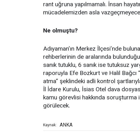
rant uğruna yapılmamalı. İnsan hayatına
mücadelemizden asla vazgeçmeyeceğ
Ne olmuştu?
Adıyaman’ın Merkez İlçesi’nde bulunan
rehberlerinin de aralarında bulundu
sanık tutuklu, 6 sanık ise tutuksuz yar
raporuyla Efe Bozkurt ve Halil Bağcı “
atma” şeklindeki adli kontrol şartları
İl İdare Kurulu, İsias Otel dava dosy
kamu görevlisi hakkında soruşturma i
görülecek.
ANKA
Kaynak: