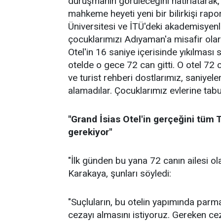
duruşmanın görüleceğini hatırlatara
mahkeme heyeti yeni bir bilirkişi raporu
Üniversitesi ve İTÜ'deki akademisyenler
çocuklarımızı Adıyaman'a misafir ola
Otel'in 16 saniye içerisinde yıkılması 
otelde o gece 72 can gitti. O otel 72
ve turist rehberi dostlarımız, saniyele
alamadılar. Çocuklarımız evlerine tab
"Grand İsias Otel'in gerçeğini tüm
gerekiyor"
"İlk günden bu yana 72 canın ailesi o
Karakaya, şunları söyledi:
"Suçluların, bu otelin yapımında parm
cezayı almasını istiyoruz. Gereken cez