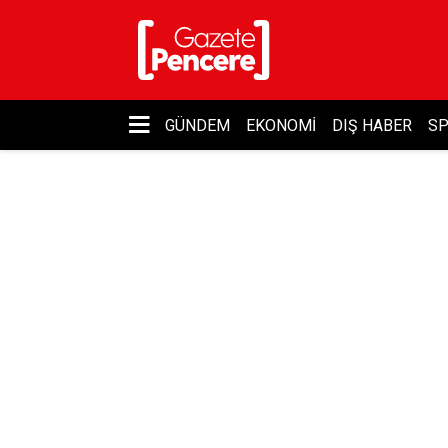
GÜNDEM
EKONOMI
DIŞ HABER
S