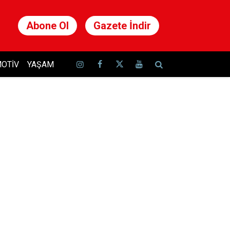
Abone Ol
Gazete İndir
OTIV
YAŞAM