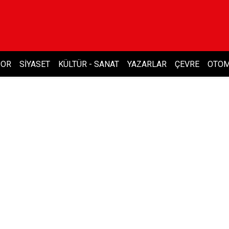
POR
SIYASET
KÜLTÜR - SANAT
YAZARLAR
ÇEVRE
OTOM