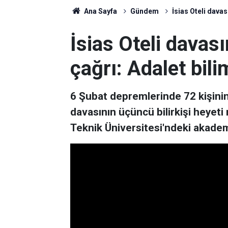
Ana Sayfa
Gündem
İsias Oteli davas
İsias Oteli davası
çağrı: Adalet bil
6 Şubat depremlerinde 72 kişinin 
davasının üçüncü bilirkişi heyeti 
Teknik Üniversitesi'ndeki akadem