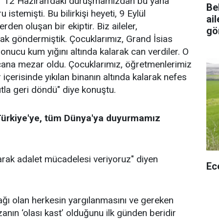
k, "12 Haziran'daki duruşmamızdan bu yana
Be
 istemişti. Bu bilirkişi heyeti, 9 Eylül
ai
den oluşan bir ekiptir. Biz aileler,
gö
rak göndermiştik. Çocuklarımız, Grand İsias
sonucu kum yığını altında kalarak can verdiler. O
 cana mezar oldu. Çocuklarımız, öğretmenlerimiz
r içerisinde yıkılan binanın altında kalarak nefes
utla geri döndü" diye konuştu.
 Türkiye'ye, tüm Dünya'ya duyurmamız
larak adalet mücadelesi veriyoruz" diyen
Ec
ağı olan herkesin yargılanmasını ve gereken
anın ‘olası kast’ olduğunu ilk günden beridir