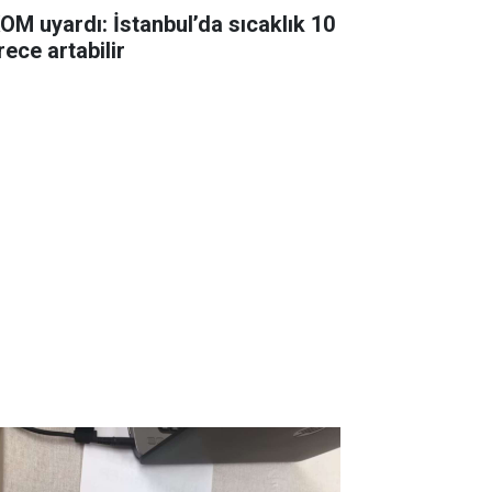
OM uyardı: İstanbul’da sıcaklık 10
rece artabilir