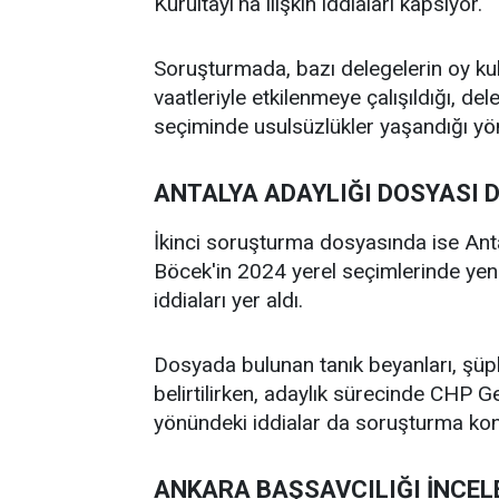
Kurultayı'na ilişkin iddiaları kapsıyor.
Soruşturmada, bazı delegelerin oy ku
vaatleriyle etkilenmeye çalışıldığı, del
seçiminde usulsüzlükler yaşandığı yön
ANTALYA ADAYLIĞI DOSYASI 
İkinci soruşturma dosyasında ise Ant
Böcek'in 2024 yerel seçimlerinde yeni
iddiaları yer aldı.
Dosyada bulunan tanık beyanları, şüphel
belirtilirken, adaylık sürecinde CHP G
yönündeki iddialar da soruşturma ko
ANKARA BAŞSAVCILIĞI İNCEL