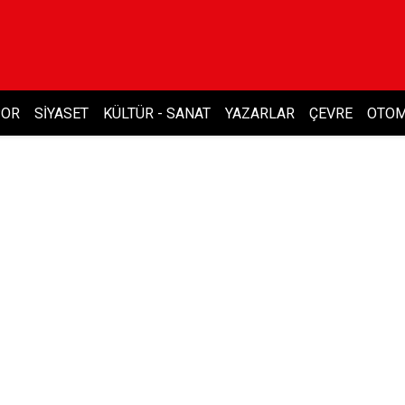
POR
SIYASET
KÜLTÜR - SANAT
YAZARLAR
ÇEVRE
OTOM