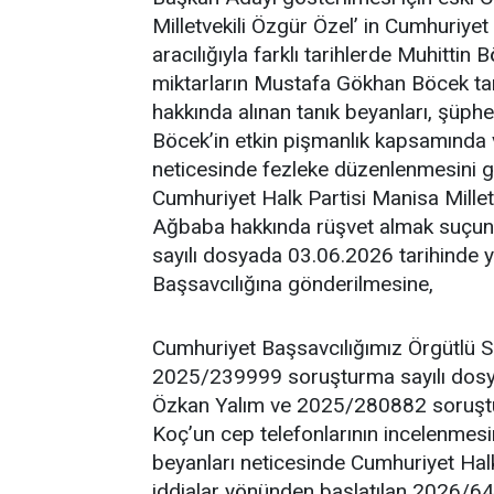
Milletvekili Özgür Özel’ in Cumhuriyet
aracılığıyla farklı tarihlerde Muhittin 
miktarların Mustafa Gökhan Böcek taraf
hakkında alınan tanık beyanları, şüph
Böcek’in etkin pişmanlık kapsamında 
neticesinde fezleke düzenlenmesini ge
Cumhuriyet Halk Partisi Manisa Milletv
Ağbaba hakkında rüşvet almak suçun
sayılı dosyada 03.06.2026 tarihinde y
Başsavcılığına gönderilmesine,
Cumhuriyet Başsavcılığımız Örgütlü 
2025/239999 soruşturma sayılı dosya
Özkan Yalım ve 2025/280882 soruştur
Koç’un cep telefonlarının incelenmesinde
beyanları neticesinde Cumhuriyet Halk
iddialar yönünden başlatılan 2026/64