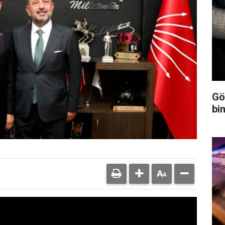
Gö
bin