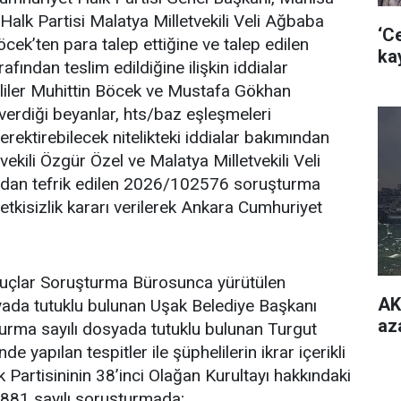
 Halk Partisi Malatya Milletvekili Veli Ağbaba
‘C
Böcek’ten para talep ettiğine ve talep edilen
ka
ından teslim edildiğine ilişkin iddialar
eliler Muhittin Böcek ve Mustafa Gökhan
verdiği beyanlar, hts/baz eşleşmeleri
rektirebilecek nitelikteki iddialar bakımından
ekili Özgür Özel ve Malatya Milletvekili Veli
dan tefrik edilen 2026/102576 soruşturma
etkisizlik kararı verilerek Ankara Cumhuriyet
Suçlar Soruşturma Bürosunca yürütülen
AK
da tutuklu bulunan Uşak Belediye Başkanı
az
ma sayılı dosyada tutuklu bulunan Turgut
 yapılan tespitler ile şüphelilerin ikrar içerikli
 Partisininin 38’inci Olağan Kurultayı hakkındaki
881 sayılı soruşturmada;