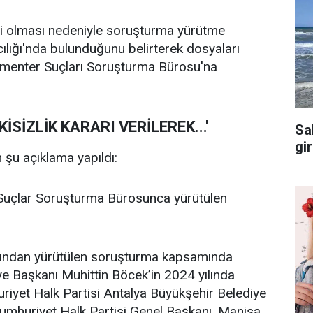
kili olması nedeniyle soruşturma yürütme
lığı'nda bulunduğunu belirterek dosyaları
amenter Suçları Soruşturma Bürosu'na
SİZLİK KARARI VERİLEREK...'
Sa
gi
 şu açıklama yapıldı:
 Suçlar Soruşturma Bürosunca yürütülen
afından yürütülen soruşturma kapsamında
ye Başkanı Muhittin Böcek’in 2024 yılında
riyet Halk Partisi Antalya Büyükşehir Belediye
Cumhuriyet Halk Partisi Genel Başkanı, Manisa