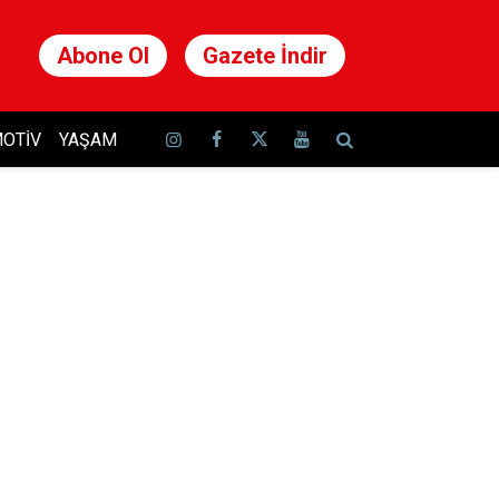
Abone Ol
Gazete İndir
OTIV
YAŞAM