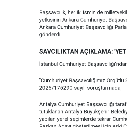
Başsavcılık, her iki ismin de milletve
yetkisinin Ankara Cumhuriyet Başsavcı
Ankara Cumhuriyet Başsavcılığı Parl
gönderdi.
SAVCILIKTAN AÇIKLAMA: 'YETKİ
İstanbul Cumhuriyet Başsavcılığı'ndan
"Cumhuriyet Başsavcılığımız Örgütlü
2025/175290 sayılı soruşturmada;
Antalya Cumhuriyet Başsavcılığı tar
tutuklanan Antalya Büyükşehir Beledi
yapılan yerel seçimlerde tekrar Cumhu
Başkan Adayı gösterilmesi için eski 