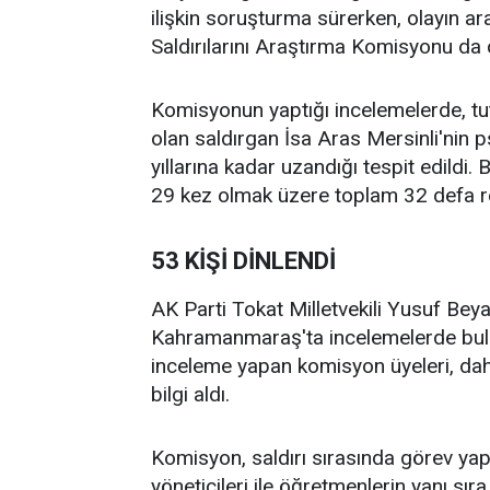
ilişkin soruşturma sürerken, olayın a
Saldırılarını Araştırma Komisyonu da 
Komisyonun yaptığı incelemelerde, tut
olan saldırgan İsa Aras Mersinli'nin ps
yıllarına kadar uzandığı tespit edildi.
29 kez olmak üzere toplam 32 defa reh
53 KİŞİ DİNLENDİ
AK Parti Tokat Milletvekili Yusuf Be
Kahramanmaraş'ta incelemelerde bulun
inceleme yapan komisyon üyeleri, daha 
bilgi aldı.
Komisyon, saldırı sırasında görev ya
yöneticileri ile öğretmenlerin yanı sı