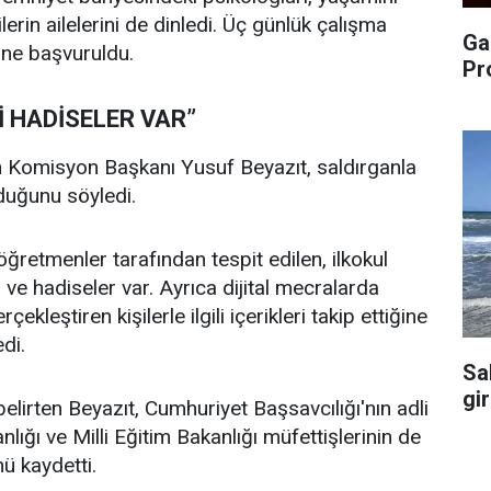
ilerin ailelerini de dinledi. Üç günlük çalışma
Ga
ne başvuruldu.
Pr
Rİ HADİSELER VAR”
n Komisyon Başkanı Yusuf Beyazıt, saldırganla
unduğunu söyledi.
 öğretmenler tarafından tespit edilen, ilkokul
 ve hadiseler var. Ayrıca dijital mecralarda
kleştiren kişilerle ilgili içerikleri takip ettiğine
edi.
Sa
gi
irten Beyazıt, Cumhuriyet Başsavcılığı'nın adli
nlığı ve Milli Eğitim Bakanlığı müfettişlerinin de
nü kaydetti.