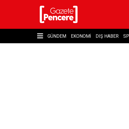
GÜNDEM
EKONOMI
DIŞ HABER
S