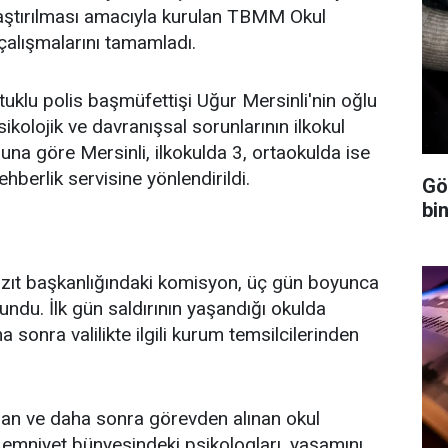
raştırılması amacıyla kurulan TBMM Okul
çalışmalarını tamamladı.
uklu polis başmüfettişi Uğur Mersinli'nin oğlu
ikolojik ve davranışsal sorunlarının ilkokul
 Buna göre Mersinli, ilkokulda 3, ortaokulda ise
berlik servisine yönlendirildi.
Gö
bin
yazıt başkanlığındaki komisyon, üç gün boyunca
du. İlk gün saldırının yaşandığı okulda
sonra valilikte ilgili kurum temsilcilerinden
pan ve daha sonra görevden alınan okul
ra emniyet bünyesindeki psikologları, yaşamını