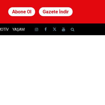
Abone Ol
Gazete İndir
OTIV
YAŞAM