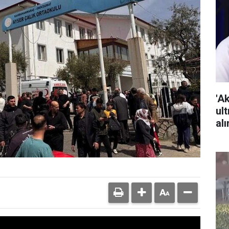
'A
ult
alı