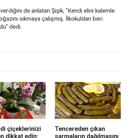
erdiğini de anlatan Şişik, "Kendi elini kalemle
oğazını sıkmaya çalışmış. İlkokuldan beri
du" dedi.
di çiçeklerinizi
Tencereden çıkan
n dikkat edin:
sarmaların dağılmasını