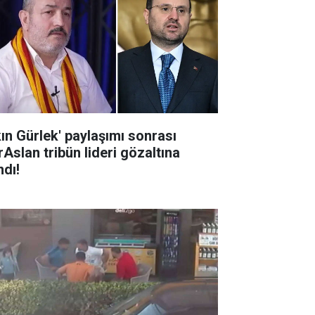
kın Gürlek' paylaşımı sonrası
rAslan tribün lideri gözaltına
ndı!