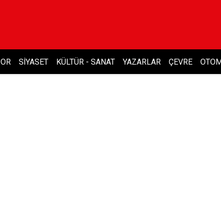
POR
SIYASET
KÜLTÜR - SANAT
YAZARLAR
ÇEVRE
OTOM