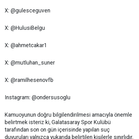
X: @gulesceguven
X: @HulusiBelgu
X: @ahmetcakar1
X: @mutluhan_suner
X: @ramilhesenovfb
Instagram: @ondersusoglu
Kamuoyunun doğru bilgilendirilmesi amacıyla önemle
belirtmek isteriz ki, Galatasaray Spor Kulübü
tarafından son on gün içerisinde yapılan suç
duyuruları yalnızca yukarıda belirtilen kişilerle sınırlıdır.