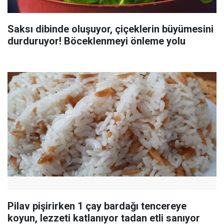
Saksı dibinde oluşuyor, çiçeklerin büyümesini
durduruyor! Böceklenmeyi önleme yolu
Pilav pişirirken 1 çay bardağı tencereye
koyun, lezzeti katlanıyor tadan etli sanıyor