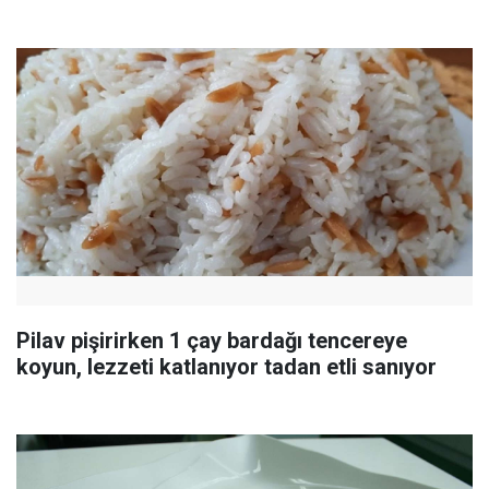
Pilav pişirirken 1 çay bardağı tencereye
koyun, lezzeti katlanıyor tadan etli sanıyor