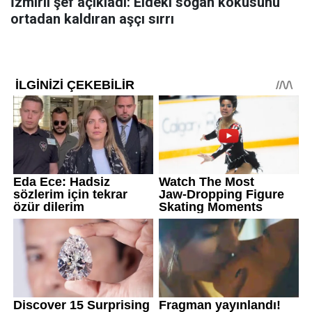
İzmirli şef açıkladı: Eldeki soğan kokusunu
ortadan kaldıran aşçı sırrı