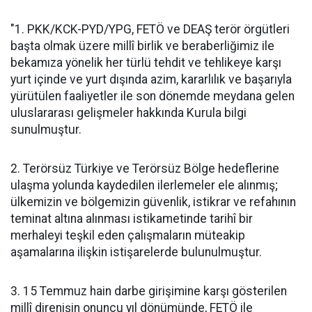
"1. PKK/KCK-PYD/YPG, FETÖ ve DEAŞ terör örgütleri
başta olmak üzere millî birlik ve beraberliğimiz ile
bekamıza yönelik her türlü tehdit ve tehlikeye karşı
yurt içinde ve yurt dışında azim, kararlılık ve başarıyla
yürütülen faaliyetler ile son dönemde meydana gelen
uluslararası gelişmeler hakkında Kurula bilgi
sunulmuştur.
2. Terörsüz Türkiye ve Terörsüz Bölge hedeflerine
ulaşma yolunda kaydedilen ilerlemeler ele alınmış;
ülkemizin ve bölgemizin güvenlik, istikrar ve refahının
teminat altına alınması istikametinde tarihî bir
merhaleyi teşkil eden çalışmaların müteakip
aşamalarına ilişkin istişarelerde bulunulmuştur.
3. 15 Temmuz hain darbe girişimine karşı gösterilen
millî direnişin onuncu yıl dönümünde, FETÖ ile