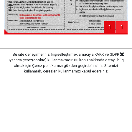
1
1
Bu site deneyimlerinizi kişiselleştirmek amacıyla KVKK ve GDPR
Haber Merkezi
uyarınca çerez(cookie) kullanmaktadır. Bu konu hakkında detaylı bilgi
Kaynak:
almak için
Çerez politikamızı
gözden geçirebilirsiniz. Sitemizi
kullanarak, çerezleri kullanmamızı kabul edersiniz.
Gazete Pencere © 2019
Ana Sayfa
Künye
İletişim
Gizlilik İlkeleri
Sitene Ekle